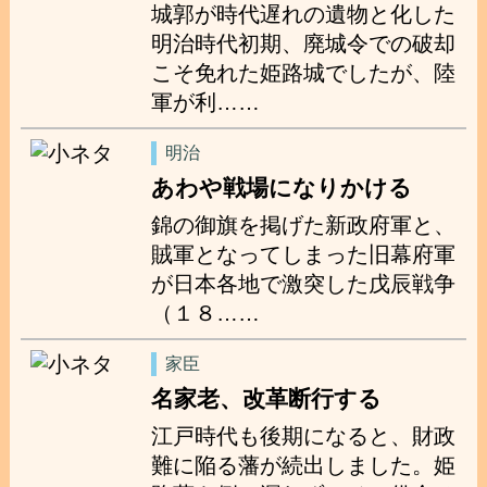
城郭が時代遅れの遺物と化した
明治時代初期、廃城令での破却
こそ免れた姫路城でしたが、陸
軍が利……
明治
あわや戦場になりかける
錦の御旗を掲げた新政府軍と、
賊軍となってしまった旧幕府軍
が日本各地で激突した戊辰戦争
（１８……
家臣
名家老、改革断行する
江戸時代も後期になると、財政
難に陥る藩が続出しました。姫