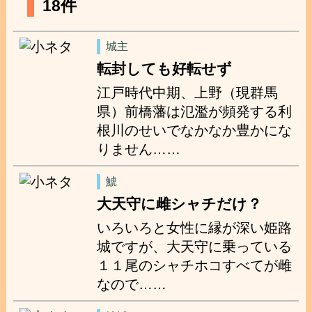
18件
城主
転封しても好転せず
江戸時代中期、上野（現群馬
県）前橋藩は氾濫が頻発する利
根川のせいでなかなか豊かにな
りません……
鯱
大天守に雌シャチだけ？
いろいろと女性に縁が深い姫路
城ですが、大天守に乗っている
１１尾のシャチホコすべてが雌
なので……