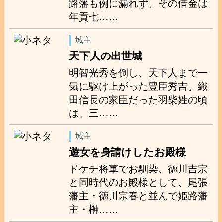
路藩も例に漏れず、その借金は
年貢七……
城主
天下人の出世城
明智光秀を倒し、天下人まで一
気に駆け上がった豊臣秀吉。織
田信長の家臣だった羽柴姓の頃
は、三……
城主
遊女を身請けしたお殿様
ドケチ将軍でお馴染、徳川吉宗
と同時代のお殿様として、尾張
藩主・徳川宗春と並んで姫路藩
主・榊……