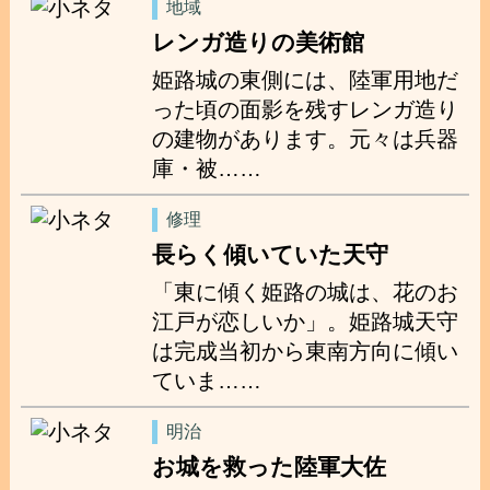
地域
レンガ造りの美術館
姫路城の東側には、陸軍用地だ
った頃の面影を残すレンガ造り
の建物があります。元々は兵器
庫・被……
修理
長らく傾いていた天守
「東に傾く姫路の城は、花のお
江戸が恋しいか」。姫路城天守
は完成当初から東南方向に傾い
ていま……
明治
お城を救った陸軍大佐