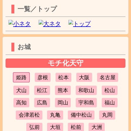
一覧／トップ
お城
モチ化天守
姫路
彦根
松本
大阪
名古屋
犬山
松江
熊本
和歌山
松山
高知
広島
岡山
宇和島
福山
会津若松
丸亀
備中松山
丸岡
弘前
大垣
松前
大洲