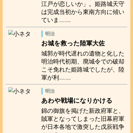
江戸が恋しいか」。姫路城天守
は完成当初から東南方向に傾い
ていま……
明治
お城を救った陸軍大佐
城郭が時代遅れの遺物と化した
明治時代初期、廃城令での破却
こそ免れた姫路城でしたが、陸
軍が利……
明治
あわや戦場になりかける
錦の御旗を掲げた新政府軍と、
賊軍となってしまった旧幕府軍
が日本各地で激突した戊辰戦争