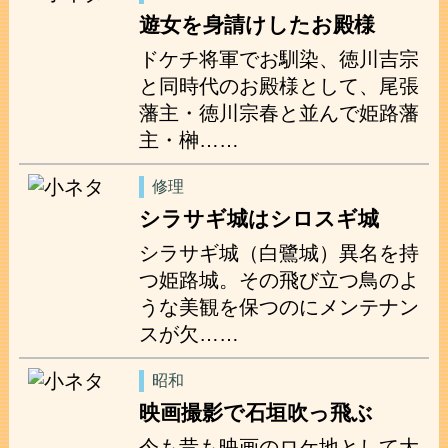
遊女を身請けしたお殿様
ドケチ将軍でお馴染、徳川吉宗
と同時代のお殿様として、尾張
藩主・徳川宗春と並んで姫路藩
主・榊……
修理
シラサギ城はシロスギ城
シラサギ城（白鷺城）異名を持
つ姫路城。その飛び立つ鳥のよ
うな美観を保つのにメンテナン
スが欠……
昭和
映画撮影で石垣吹っ飛ぶ
今も昔も映画のロケ地として大