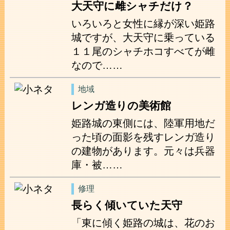
大天守に雌シャチだけ？
いろいろと女性に縁が深い姫路
城ですが、大天守に乗っている
１１尾のシャチホコすべてが雌
なので……
地域
レンガ造りの美術館
姫路城の東側には、陸軍用地だ
った頃の面影を残すレンガ造り
の建物があります。元々は兵器
庫・被……
修理
長らく傾いていた天守
「東に傾く姫路の城は、花のお