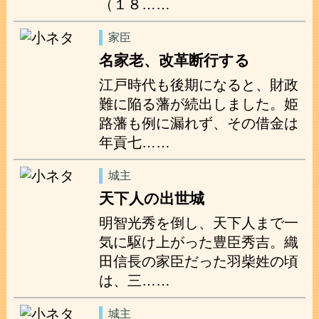
（１８……
家臣
名家老、改革断行する
江戸時代も後期になると、財政
難に陥る藩が続出しました。姫
路藩も例に漏れず、その借金は
年貢七……
城主
天下人の出世城
明智光秀を倒し、天下人まで一
気に駆け上がった豊臣秀吉。織
田信長の家臣だった羽柴姓の頃
は、三……
城主