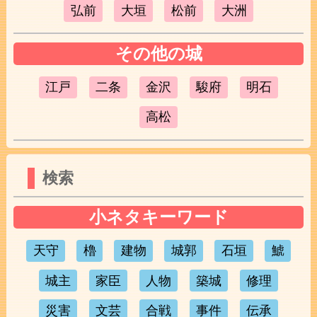
弘前
大垣
松前
大洲
その他の城
江戸
二条
金沢
駿府
明石
高松
検索
小ネタキーワード
天守
櫓
建物
城郭
石垣
鯱
城主
家臣
人物
築城
修理
災害
文芸
合戦
事件
伝承