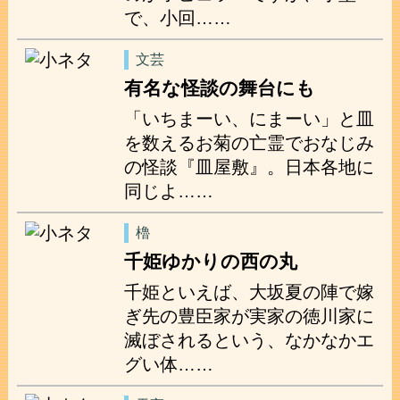
で、小回……
文芸
有名な怪談の舞台にも
「いちまーい、にまーい」と皿
を数えるお菊の亡霊でおなじみ
の怪談『皿屋敷』。日本各地に
同じよ……
櫓
千姫ゆかりの西の丸
千姫といえば、大坂夏の陣で嫁
ぎ先の豊臣家が実家の徳川家に
滅ぼされるという、なかなかエ
グい体……