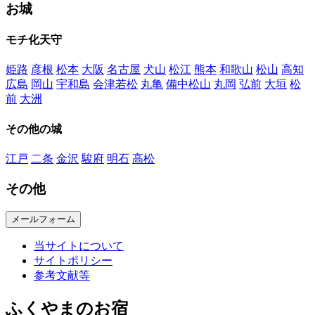
お城
モチ化天守
姫路
彦根
松本
大阪
名古屋
犬山
松江
熊本
和歌山
松山
高知
広島
岡山
宇和島
会津若松
丸亀
備中松山
丸岡
弘前
大垣
松
前
大洲
その他の城
江戸
二条
金沢
駿府
明石
高松
その他
メールフォーム
当サイトについて
サイトポリシー
参考文献等
ふくやまのお宿