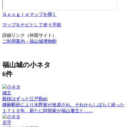
Ｇｏｏｇｌｅマップを開く
マップをナビとして使う手順
詳細リンク（外部サイト）
ご利用案内－福山城博物館
福山城の小ネタ
6件
城主
殿様はずっと江戸勤め
継嗣断絶により水野家が改易され、それからしばらく経った
１７１０年、新たに阿部家が福山藩主と……
天守