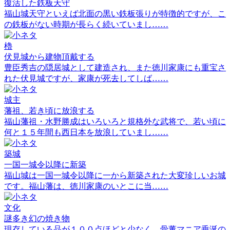
復活した鉄板天守
福山城天守といえば北面の黒い鉄板張りが特徴的ですが、こ
の鉄板がない時期が長らく続いていまし……
櫓
伏見城から建物頂戴する
豊臣秀吉の隠居城として建造され、また徳川家康にも重宝さ
れた伏見城ですが、家康が死去してしば……
城主
藩祖、若き頃に放浪する
福山藩祖・水野勝成はいろいろと規格外な武将で、若い頃に
何と１５年間も西日本を放浪していまし……
築城
一国一城令以降に新築
福山城は一国一城令以降に一から新築された大変珍しいお城
です。福山藩は、徳川家康のいとこに当……
文化
謎多き幻の焼き物
現存している品が１００点ほどと少なく、骨董マニア垂涎の