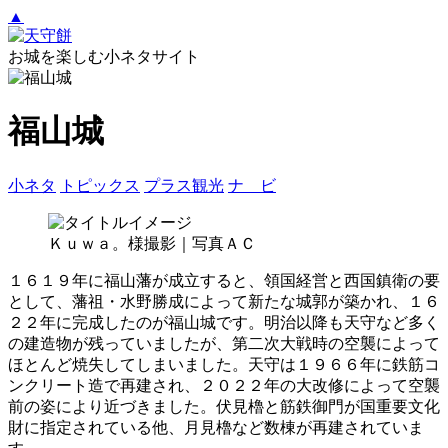
▲
お城を楽しむ小ネタサイト
福山城
小ネタ
トピックス
プラス観光
ナ ビ
Ｋｕｗａ。様撮影｜写真ＡＣ
１６１９年に福山藩が成立すると、領国経営と西国鎮衛の要
として、藩祖・水野勝成によって新たな城郭が築かれ、１６
２２年に完成したのが福山城です。明治以降も天守など多く
の建造物が残っていましたが、第二次大戦時の空襲によって
ほとんど焼失してしまいました。天守は１９６６年に鉄筋コ
ンクリート造で再建され、２０２２年の大改修によって空襲
前の姿により近づきました。伏見櫓と筋鉄御門が国重要文化
財に指定されている他、月見櫓など数棟が再建されていま