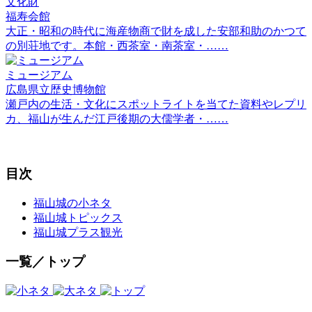
文化財
福寿会館
大正・昭和の時代に海産物商で財を成した安部和助のかつて
の別荘地です。本館・西茶室・南茶室・……
ミュージアム
広島県立歴史博物館
瀬戸内の生活・文化にスポットライトを当てた資料やレプリ
カ、福山が生んだ江戸後期の大儒学者・……
目次
福山城の小ネタ
福山城トピックス
福山城プラス観光
一覧／トップ