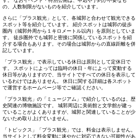
す。 なおイベント・特別公開は、申込や予約が不要なも
の、人数制限がないものを紹介しています。
さらに「プラス観光」として、各城郭と合わせて観光できる
スポット等を紹介しています。 紹介スポットは城郭の徒歩
圏内（城郭外周から１キロメートル以内）を原則としていま
す。 徒歩圏外でも城郭と密接に関係しているスポットを紹
介する場合もあります。その場合は城郭からの直線距離を併
記しています。
「プラス観光」で表示している休日は原則として定休日で
す。 スポットによっては臨時の休日・年によって変動する
休日等がありますので、当サイトですべての休日を表示して
いるわけではありません。 休日に関する詳細は各スポット
で運営するホームページ等でご確認ください。
「プラス観光」の「ミュージアム」で紹介しているのは、歴
史関連の博物施設です。 城郭周辺に美術館と文学館が建っ
ていることがよくありますが、城郭と関連していることが少
ないため取り上げていません。
「トピックス」「プラス観光」では、料金は表示しません。
当サイトとして料金変動に速やかに対応できない可能性があ