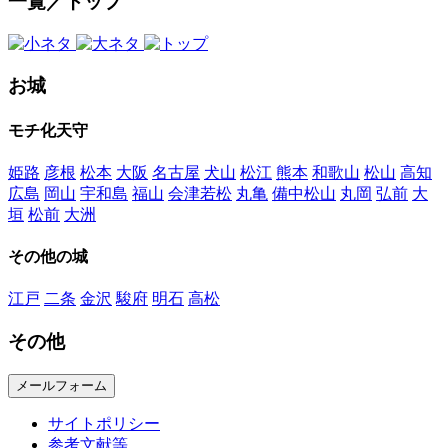
一覧／トップ
お城
モチ化天守
姫路
彦根
松本
大阪
名古屋
犬山
松江
熊本
和歌山
松山
高知
広島
岡山
宇和島
福山
会津若松
丸亀
備中松山
丸岡
弘前
大
垣
松前
大洲
その他の城
江戸
二条
金沢
駿府
明石
高松
その他
メールフォーム
サイトポリシー
参考文献等