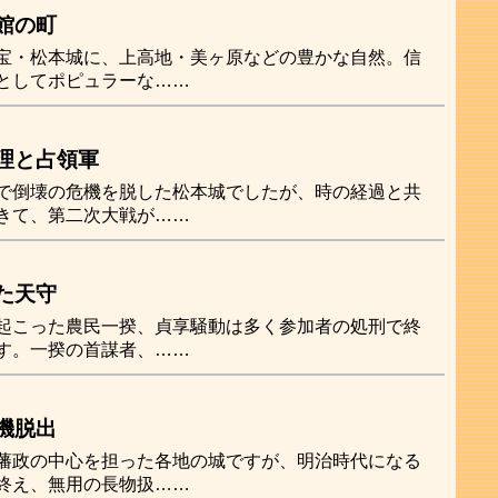
館の町
宝・松本城に、上高地・美ヶ原などの豊かな自然。信
としてポピュラーな……
理と占領軍
で倒壊の危機を脱した松本城でしたが、時の経過と共
きて、第二次大戦が……
た天守
起こった農民一揆、貞享騒動は多く参加者の処刑で終
す。一揆の首謀者、……
機脱出
藩政の中心を担った各地の城ですが、明治時代になる
終え、無用の長物扱……