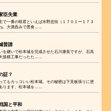
家臣失業
主で一番の暗君といえば水野忠恒（１７０１ー１７３
ね。大酒呑みで悪食……
城普請
いを継いで松本城を完成させた石川康長ですが、石高
大規模工事だったた……
の証？
ってもカッコいい松本城。その秘密は下見板張りに塗
あります。松本城を……
戦国と平和