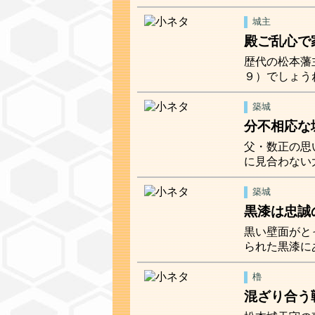
城主
殿ご乱心で
歴代の松本藩
９）でしょう
築城
分不相応な
父・数正の思
に見合わない
築城
黒漆は忠誠
黒い壁面がと
られた黒漆に
櫓
混ざり合う