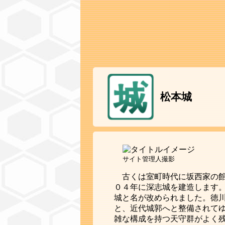
松本城
サイト管理人撮影
古くは室町時代に坂西家の
０４年に深志城を建造します
城と名が改められました。徳
と、近代城郭へと整備されて
雑な構成を持つ天守群がよく