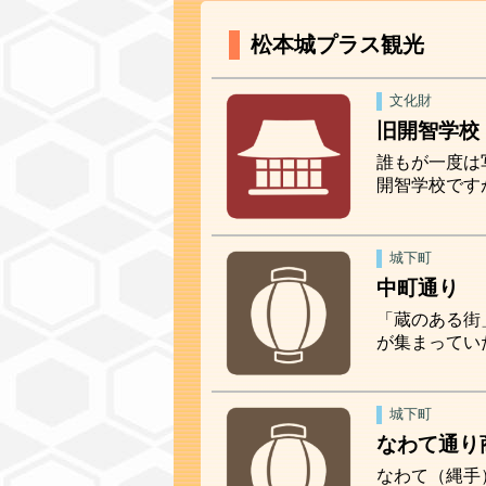
松本城プラス観光
文化財
旧開智学校
誰もが一度は
開智学校です
城下町
中町通り
「蔵のある街
が集まってい
城下町
なわて通り
なわて（縄手