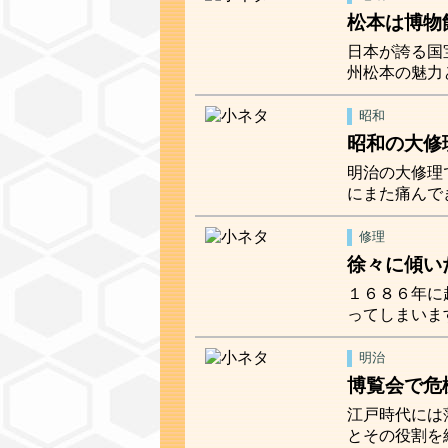
松本は博物
日本が誇る国
州松本の魅力
昭和
昭和の大修
明治の大修理
にまた痛んで
修理
徐々に傾い
１６８６年に
ってしまいま
明治
博覧会で危
江戸時代には
とその役割を