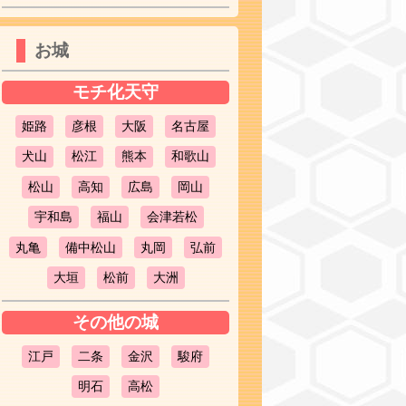
お城
モチ化天守
姫路
彦根
大阪
名古屋
犬山
松江
熊本
和歌山
松山
高知
広島
岡山
宇和島
福山
会津若松
丸亀
備中松山
丸岡
弘前
大垣
松前
大洲
その他の城
江戸
二条
金沢
駿府
明石
高松