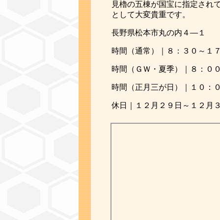
見櫓の五棟が国宝に指定され
として大変貴重です。
長野県松本市丸の内４―１
時間（通常）｜８：３０～１
時間（ＧＷ・夏季）｜８：０
時間（正月三が日）｜１０：
休日｜１２月２９日～１２月