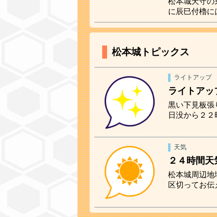
松本城天守の
に辰巳付櫓に
松本城トピックス
ライトアップ
ライトアッ
黒い下見板張
日没から２２
天気
２４時間天
松本城周辺地
区切ってお伝