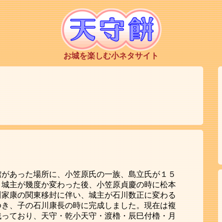
お城を楽しむ小ネタサイト
館があった場所に、小笠原氏の一族、島立氏が１５
。城主が幾度か変わった後、小笠原貞慶の時に松本
川家康の関東移封に伴い、城主が石川数正に変わる
ゆき、子の石川康長の時に完成しました。現在は複
残っており、天守・乾小天守・渡櫓・辰巳付櫓・月