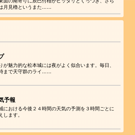
東面の南寄りに辰巳付櫓がピッタリとくっつき、さら
は月見櫓というまた……
プ
りが魅力的な松本城には夜がよく似合います。毎日、
時まで天守群のライ……
気予報
域における今後２４時間の天気の予測を３時間ごとに
えします。