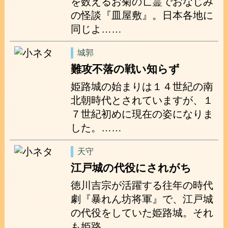
を数えるお菊の亡霊でおなじみ
の怪談『皿屋敷』。日本各地に
同じよ……
城郭
難攻不落の戦い知らず
姫路城の始まりは１４世紀の南
北朝時代とされていますが、１
７世紀初めに現在の姿になりま
した。……
天守
江戸城の代役にされがち
徳川吉宗が活躍する往年の時代
劇『暴れん坊将軍』で、江戸城
の代役をしていた姫路城。それ
も姫路……