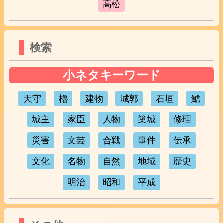
高松
検索
小ネタキーワード
天守
櫓
建物
城郭
石垣
鯱
城主
家臣
人物
築城
修理
災害
文芸
合戦
事件
伝承
文化
名物
自然
地域
歴史
明治
昭和
平成