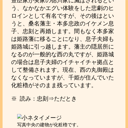
豊臣家が実家の徳川家に滅ぼされるとい
う、なかなかエグい体験をした悲劇のヒ
ロインとして有名ですが、その後はとい
うと、桑名藩主・本多忠政のイケメン息
子、忠刻と再婚します。間もなく本多家
は姫路藩に移ることになり、息子夫婦も
姫路城に引っ越します。藩主の隠居所に
なるのが一般的な西の丸ですが、姫路城
の場合は息子夫婦のイチャイチャ拠点と
して整備されます。現在、西の丸御殿は
なくなっていますが、千姫が住んでいた
化粧櫓がそのまま残っています。
※ 読み：忠刻⇒ただとき
写真中央の建物が化粧櫓です。