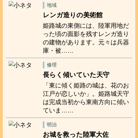
地域
レンガ造りの美術館
姫路城の東側には、陸軍用地だ
った頃の面影を残すレンガ造り
の建物があります。元々は兵器
庫・被……
修理
長らく傾いていた天守
「東に傾く姫路の城は、花のお
江戸が恋しいか」。姫路城天守
は完成当初から東南方向に傾い
ていま……
明治
お城を救った陸軍大佐