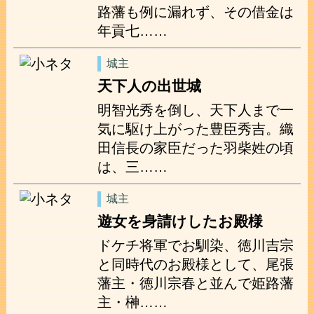
路藩も例に漏れず、その借金は
年貢七……
城主
天下人の出世城
明智光秀を倒し、天下人まで一
気に駆け上がった豊臣秀吉。織
田信長の家臣だった羽柴姓の頃
は、三……
城主
遊女を身請けしたお殿様
ドケチ将軍でお馴染、徳川吉宗
と同時代のお殿様として、尾張
藩主・徳川宗春と並んで姫路藩
主・榊……