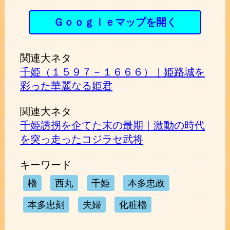
Ｇｏｏｇｌｅマップを開く
関連大ネタ
千姫（１５９７－１６６６）｜姫路城を
彩った華麗なる姫君
関連大ネタ
千姫誘拐を企てた末の最期｜激動の時代
を突っ走ったコジラセ武将
キーワード
櫓
西丸
千姫
本多忠政
本多忠刻
夫婦
化粧櫓