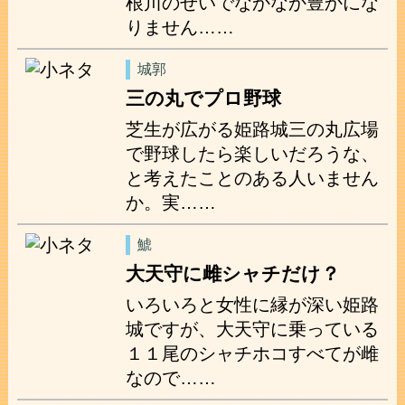
根川のせいでなかなか豊かにな
りません……
城郭
三の丸でプロ野球
芝生が広がる姫路城三の丸広場
で野球したら楽しいだろうな、
と考えたことのある人いません
か。実……
鯱
大天守に雌シャチだけ？
いろいろと女性に縁が深い姫路
城ですが、大天守に乗っている
１１尾のシャチホコすべてが雌
なので……