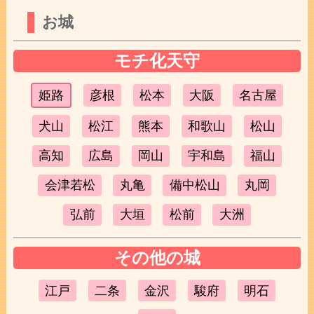
お城
モチ化天守
姫路
彦根
松本
大阪
名古屋
犬山
松江
熊本
和歌山
松山
高知
広島
岡山
宇和島
福山
会津若松
丸亀
備中松山
丸岡
弘前
大垣
松前
大洲
その他の城
江戸
二条
金沢
駿府
明石