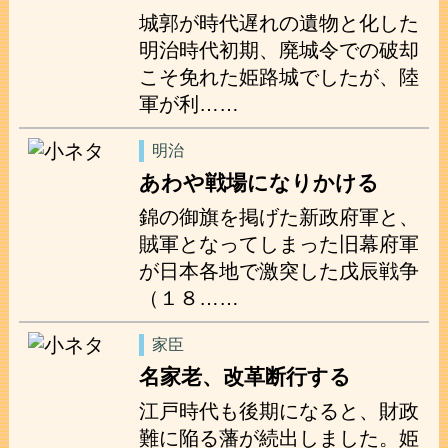
城郭が時代遅れの遺物と化した
明治時代初期、廃城令での破却
こそ免れた姫路城でしたが、陸
軍が利……
明治
あわや戦場になりかける
錦の御旗を掲げた新政府軍と、
賊軍となってしまった旧幕府軍
が日本各地で激突した戊辰戦争
（１８……
家臣
名家老、改革断行する
江戸時代も後期になると、財政
難に陥る藩が続出しました。姫