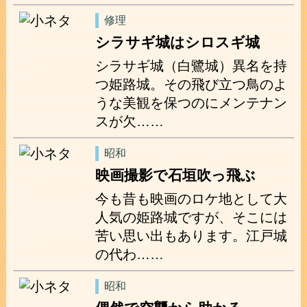
修理
シラサギ城はシロスギ城
シラサギ城（白鷺城）異名を持
つ姫路城。その飛び立つ鳥のよ
うな美観を保つのにメンテナン
スが欠……
昭和
映画撮影で石垣吹っ飛ぶ
今も昔も映画のロケ地として大
人気の姫路城ですが、そこには
苦い思い出もあります。江戸城
の代わ……
昭和