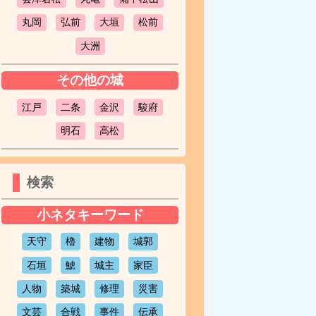
丸岡
弘前
大垣
松前
大洲
その他の城
江戸
二条
金沢
駿府
明石
高松
検索
小ネタキーワード
天守
櫓
建物
城郭
石垣
鯱
城主
家臣
人物
築城
修理
災害
文芸
合戦
事件
伝承