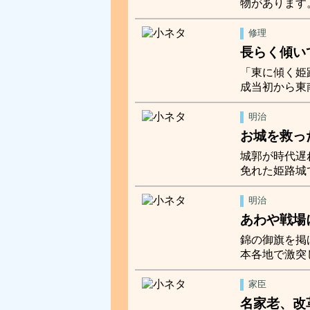
物があります
修理
長らく傾い
「東に傾く姫
成当初から東
明治
お城を救っ
城郭が時代遅
免れた姫路城
明治
あわや戦場
錦の御旗を掲
本各地で激突
家臣
名家老、改