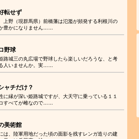
好転せず
、上野（現群馬県）前橋藩は氾濫が頻発する利根川の
か豊かになりません……
ロ野球
姫路城三の丸広場で野球したら楽しいだろうな、と考
る人いませんか。実……
シャチだけ？
性に縁が深い姫路城ですが、大天守に乗っている１１
コすべてが雌なので……
の美術館
には、陸軍用地だった頃の面影を残すレンガ造りの建