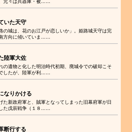
。元々は兵器庫・被……
ていた天守
路の城は、花のお江戸が恋しいか」。姫路城天守は完
南方向に傾いていま……
た陸軍大佐
れの遺物と化した明治時代初期、廃城令での破却こそ
でしたが、陸軍が利……
になりかける
げた新政府軍と、賊軍となってしまった旧幕府軍が日
した戊辰戦争（１８……
革断行する