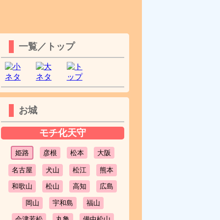
一覧／トップ
お城
モチ化天守
姫路
彦根
松本
大阪
名古屋
犬山
松江
熊本
和歌山
松山
高知
広島
岡山
宇和島
福山
会津若松
丸亀
備中松山