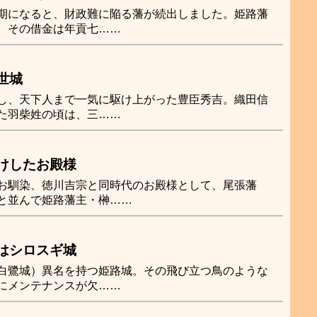
期になると、財政難に陥る藩が続出しました。姫路藩
、その借金は年貢七……
世城
し、天下人まで一気に駆け上がった豊臣秀吉。織田信
た羽柴姓の頃は、三……
けしたお殿様
お馴染、徳川吉宗と同時代のお殿様として、尾張藩
と並んで姫路藩主・榊……
はシロスギ城
白鷺城）異名を持つ姫路城。その飛び立つ鳥のような
にメンテナンスが欠……