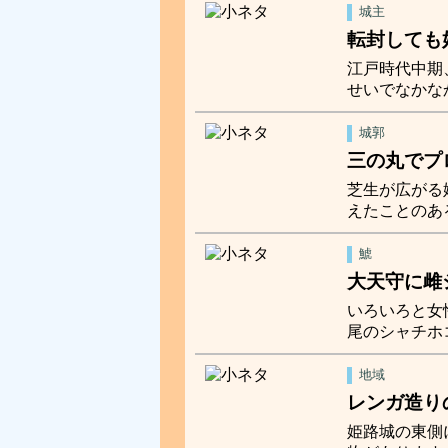
城主
転封しても
江戸時代中期
せいでなかな
城郭
三の丸でプ
芝生が広がる
えたことのあ
鯱
大天守に雌
いろいろと女
尾のシャチホ
地域
レンガ造り
姫路城の東側