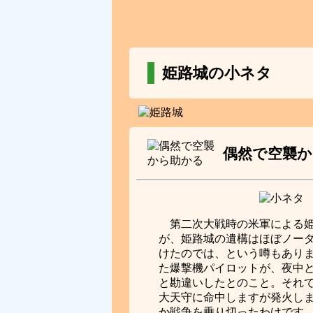
姫路城の小ネタ
偶然で空襲か
第二次大戦時の米軍による
が、姫路城の遺構はほぼノー
けたのでは、という噂もあり
た爆撃機パイロットが、夜中
と勘違いしたとのこと。それ
大天守に命中しますが発火し
か戦争を乗り切ったわけです