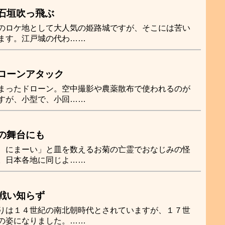
石垣吹っ飛ぶ
のロケ地として大人気の姫路城ですが、そこには苦い
ます。江戸城の代わ……
ローンアタック
まったドローン。空中撮影や農薬散布で使われるのが
すが、小型で、小回……
の舞台にも
、にまーい」と皿を数えるお菊の亡霊でおなじみの怪
。日本各地に同じよ……
戦い知らず
りは１４世紀の南北朝時代とされていますが、１７世
の姿になりました。……