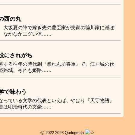
の西の丸
、大坂夏の陣で嫁ぎ先の豊臣家が実家の徳川家に滅ぼ
、なかなかエグい体……
役にされがち
躍する往年の時代劇『暴れん坊将軍』で、江戸城の代
姫路城。それも姫路……
学で味わう
なっている文学の代表といえば、やはり『天守物語』
者は明治時代の文豪……
Ⓒ 2022-2026 Qudogman