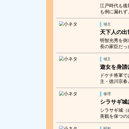
江戸時代も後
も例に漏れず
城主
天下人の出
明智光秀を倒
長の家臣だっ
城主
遊女を身請
ドケチ将軍で
主・徳川宗春
修理
シラサギ城
シラサギ城（
美観を保つの
昭和