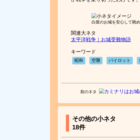
白亜のお城を安心して眺
関連大ネタ
太平洋戦争｜お城受難物語
キーワード
昭和
空襲
パイロット
前のネタ
その他の小ネタ
18件