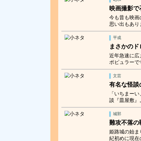
映画撮影で
今も昔も映画
思い出もあり
平成
まさかのド
近年急速に広
ポピュラーで
文芸
有名な怪談
「いちまーい
談『皿屋敷』
城郭
難攻不落の
姫路城の始ま
紀初めに現在