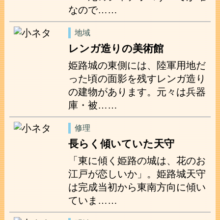
なので……
地域
レンガ造りの美術館
姫路城の東側には、陸軍用地だ
った頃の面影を残すレンガ造り
の建物があります。元々は兵器
庫・被……
修理
長らく傾いていた天守
「東に傾く姫路の城は、花のお
江戸が恋しいか」。姫路城天守
は完成当初から東南方向に傾い
ていま……