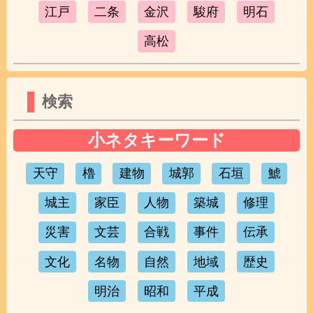
江戸
二条
金沢
駿府
明石
高松
検索
小ネタキーワード
天守
櫓
建物
城郭
石垣
鯱
城主
家臣
人物
築城
修理
災害
文芸
合戦
事件
伝承
文化
名物
自然
地域
歴史
明治
昭和
平成