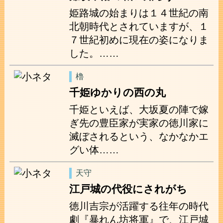
姫路城の始まりは１４世紀の南
北朝時代とされていますが、１
７世紀初めに現在の姿になりま
した。……
櫓
千姫ゆかりの西の丸
千姫といえば、大坂夏の陣で嫁
ぎ先の豊臣家が実家の徳川家に
滅ぼされるという、なかなかエ
グい体……
天守
江戸城の代役にされがち
徳川吉宗が活躍する往年の時代
劇『暴れん坊将軍』で、江戸城