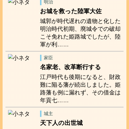
明治
お城を救った陸軍大佐
城郭が時代遅れの遺物と化した
明治時代初期、廃城令での破却
こそ免れた姫路城でしたが、陸
軍が利……
家臣
名家老、改革断行する
江戸時代も後期になると、財政
難に陥る藩が続出しました。姫
路藩も例に漏れず、その借金は
年貢七……
城主
天下人の出世城