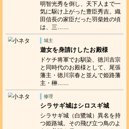
明智光秀を倒し、天下人まで一
気に駆け上がった豊臣秀吉。織
田信長の家臣だった羽柴姓の頃
は、三……
城主
遊女を身請けしたお殿様
ドケチ将軍でお馴染、徳川吉宗
と同時代のお殿様として、尾張
藩主・徳川宗春と並んで姫路藩
主・榊……
修理
シラサギ城はシロスギ城
シラサギ城（白鷺城）異名を持
つ姫路城。その飛び立つ鳥のよ