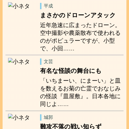
平成
まさかのドローンアタック
近年急速に広まったドローン。
空中撮影や農薬散布で使われる
のがポピュラーですが、小型
で、小回……
文芸
有名な怪談の舞台にも
「いちまーい、にまーい」と皿
を数えるお菊の亡霊でおなじみ
の怪談『皿屋敷』。日本各地に
同じよ……
城郭
難攻不落の戦い知らず