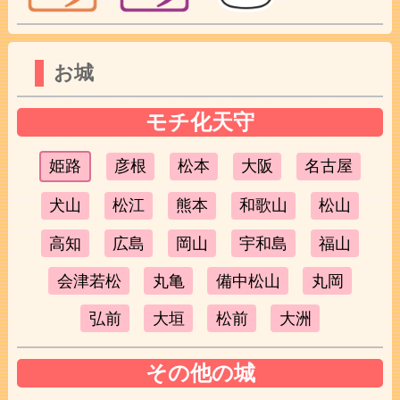
お城
モチ化天守
姫路
彦根
松本
大阪
名古屋
犬山
松江
熊本
和歌山
松山
高知
広島
岡山
宇和島
福山
会津若松
丸亀
備中松山
丸岡
弘前
大垣
松前
大洲
その他の城