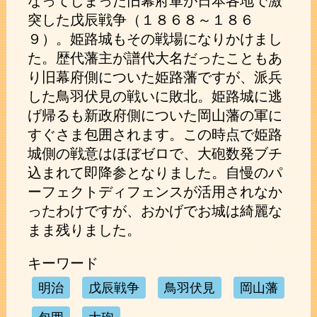
なってしまった旧幕府軍が日本各地で激
突した戊辰戦争（１８６８～１８６
９）。姫路城もその戦場になりかけまし
た。歴代藩主が譜代大名だったこともあ
り旧幕府側についた姫路藩ですが、派兵
した鳥羽伏見の戦いに敗北。姫路城に逃
げ帰るも新政府側についた岡山藩の軍に
すぐさま包囲されます。この時点で姫路
城側の戦意はほぼゼロで、大砲数発ブチ
込まれて即降参となりました。自慢のパ
ーフェクトディフェンスが活用されなか
ったわけですが、おかげでお城は綺麗な
まま残りました。
キーワード
明治
戊辰戦争
鳥羽伏見
岡山藩