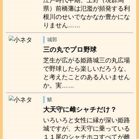
県）前橋藩は氾濫が頻発する利
根川のせいでなかなか豊かにな
りません……
城郭
三の丸でプロ野球
芝生が広がる姫路城三の丸広場
で野球したら楽しいだろうな、
と考えたことのある人いません
か。実……
鯱
大天守に雌シャチだけ？
いろいろと女性に縁が深い姫路
城ですが、大天守に乗っている
１１尾のシャチホコすべてが雌