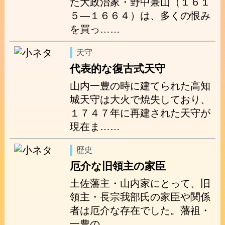
た大政治家・野中兼山（１６１
５―１６６４）は、多くの恨み
を買っ……
天守
代表的な復古式天守
山内一豊の時に建てられた高知
城天守は大火で焼失しており、
１７４７年に再建された天守が
現在ま……
歴史
厄介な旧領主の家臣
土佐藩主・山内家にとって、旧
領主・長宗我部氏の家臣や関係
者は厄介な存在でした。藩祖・
一豊の……