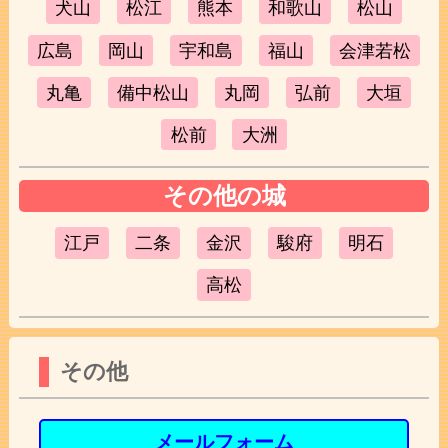
犬山
松江
熊本
和歌山
松山
広島
岡山
宇和島
福山
会津若松
丸亀
備中松山
丸岡
弘前
大垣
松前
大洲
その他の城
江戸
二条
金沢
駿府
明石
高松
その他
メールフォーム