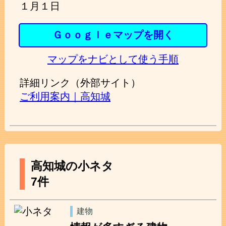
１月１日
Ｇｏｏｇｌｅマップを開く
マップをナビとして使う手順
詳細リンク（外部サイト）
ご利用案内｜高知城
高知城の小ネタ
7件
建物