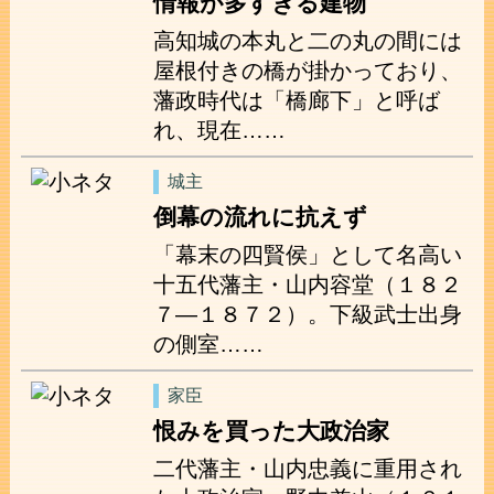
情報が多すぎる建物
高知城の本丸と二の丸の間には
屋根付きの橋が掛かっており、
藩政時代は「橋廊下」と呼ば
れ、現在……
城主
倒幕の流れに抗えず
「幕末の四賢侯」として名高い
十五代藩主・山内容堂（１８２
７―１８７２）。下級武士出身
の側室……
家臣
恨みを買った大政治家
二代藩主・山内忠義に重用され