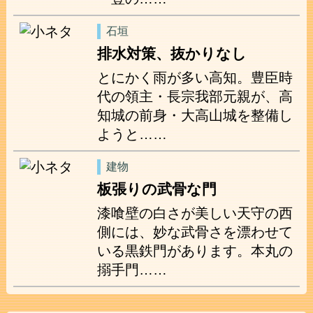
石垣
排水対策、抜かりなし
とにかく雨が多い高知。豊臣時
代の領主・長宗我部元親が、高
知城の前身・大高山城を整備し
ようと……
建物
板張りの武骨な門
漆喰壁の白さが美しい天守の西
側には、妙な武骨さを漂わせて
いる黒鉄門があります。本丸の
搦手門……