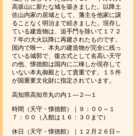
高坂山に新たな城を築きました。以降土
佐山内家の居城として、藩主を他家に譲
ることなく明治まで続きました。現存し
ている建造物は、追手門を除いて１７２
７年の大火以降に再建されたものです。
国内で唯一、本丸の建造物が完全に残っ
ている城郭で、復古式として名高い天守
の他、懐徳館は国内に二棟しか現存して
いない本丸御殿として貴重です。１５件
が国重要文化財に指定されています。
高知県高知市丸の内１―２―１
時間（天守・懐徳館）｜９：００～１
７：００（入館は１６：３０まで）
休日（天守・懐徳館）｜１２月２６日～