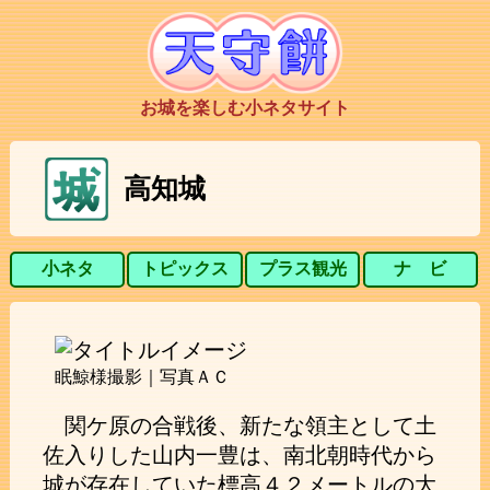
お城を楽しむ小ネタサイト
高知城
小ネタ
トピックス
プラス観光
ナ ビ
眠鯨様撮影｜写真ＡＣ
関ケ原の合戦後、新たな領主として土
佐入りした山内一豊は、南北朝時代から
城が存在していた標高４２メートルの大