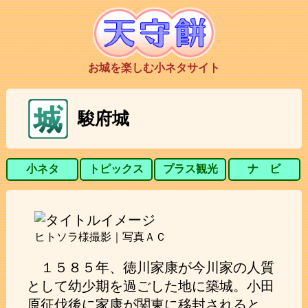
お城を楽しむ小ネタサイト
駿府城
小ネタ
トピックス
プラス観光
ナ ビ
ヒトソラ様撮影｜写真ＡＣ
１５８５年、徳川家康が今川家の人質
として幼少期を過ごした地に築城。小田
原征伐後に家康が関東に移封されると、