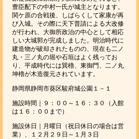
豊臣配下の中村一氏が城主となります。
関ケ原の合戦後、しばらくして家康が再
び入城。その際に天下普請による大改修
が行われ、大御所政治の中心として相応
しい大城郭が完成しました。明治時代に
建造物が破却されたものの、現在も二ノ
丸・三ノ丸の堀や石垣はよく残ってお
り、平成時代には巽櫓、東御門、二ノ丸
坤櫓が木造復元されています。
静岡県静岡市葵区駿府城公園１－１
施設時間｜９：００～１６：３０（入館
は１６：００まで）
施設休日｜月曜日（祝日休日の場合は営
業）、１２月２９日～１月３日