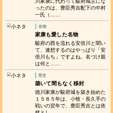
川家康に代わって駿府城主にな
ったのは、豊臣秀吉配下の中村
一氏（……
名物
家康も愛した名物
駿府の西を流れる安倍川と聞い
て、連想するのはやっぱり「安
倍川もち」ですよね。名づけ親
は何と……
歴史
築いて間もなく移封
徳川家康が駿府城を築き始めた
１５８５年は、小牧・長久手の
戦いの翌年で、豊臣秀吉とは依
然とし……