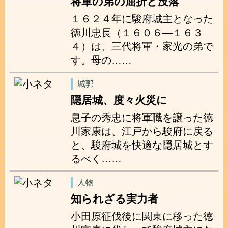
将軍の弟の屈折と没落
１６２４年に駿府城主となった
徳川忠長（１６０６―１６３
４）は、三代将軍・家光の弟で
す。母の……
城郭
隠居城、度々火災に
息子の秀忠に将軍職を譲った徳
川家康は、江戸から駿府に戻る
と、駿府城を快適な隠居城とす
るべく……
人物
知られざる実力者
小田原征伐後に関東に移った徳