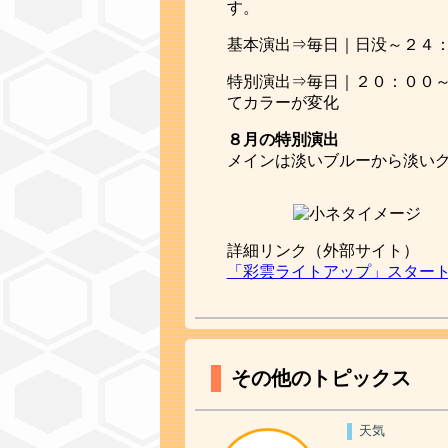
す。
基本演出⇒毎日｜日没～２４
特別演出⇒毎日｜２０：００
てカラーが変化
８月の特別演出
メインは淡いブルーから淡い
詳細リンク（外部サイト）
「彩雲ライトアップ」スター
その他のトピックス
天気