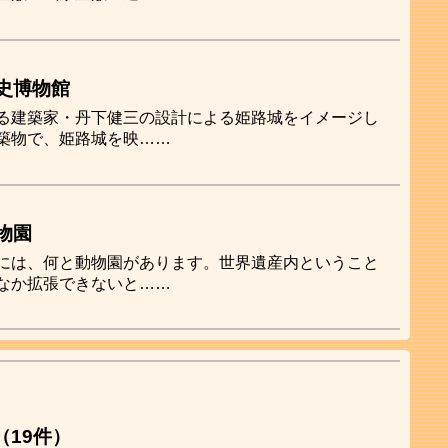
史博物館
る建築家・丹下健三の設計による姫路城をイメージし
築物で、姫路城を映……
物園
には、何と動物園があります。世界遺産内ということ
なか拡張できないと……
（19件）