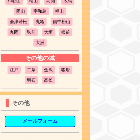
和歌山
松山
高知
広島
岡山
宇和島
福山
会津若松
丸亀
備中松山
丸岡
弘前
大垣
松前
大洲
その他の城
江戸
二条
金沢
駿府
明石
高松
その他
メールフォーム