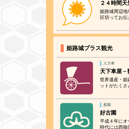
２４時間天
姫路城周辺地
区切ってお伝
姫路城プラス観光
人力車
天下車屋－
世界遺産・姫
ットがたくさ
庭園
好古園
平成４年にオ
時代には西御