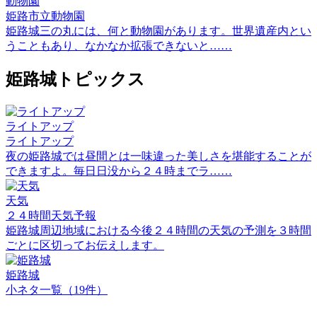
動物園
姫路市立動物園
姫路城三の丸には、何と動物園があります。世界遺産内とい
うこともあり、なかなか拡張できないと……
姫路城トピックス
ライトアップ
ライトアップ
夜の姫路城では昼間とは一味違った美しさを堪能することが
できますよ。毎日日没から２４時までラ……
天気
２４時間天気予報
姫路城周辺地域における今後２４時間の天気の予測を３時間
ごとに区切ってお伝えします。
姫路城
小ネタ一覧（19件）