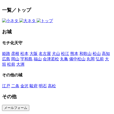
一覧／トップ
お城
モチ化天守
姫路
彦根
松本
大阪
名古屋
犬山
松江
熊本
和歌山
松山
高知
広島
岡山
宇和島
福山
会津若松
丸亀
備中松山
丸岡
弘前
大
垣
松前
大洲
その他の城
江戸
二条
金沢
駿府
明石
高松
その他
メールフォーム