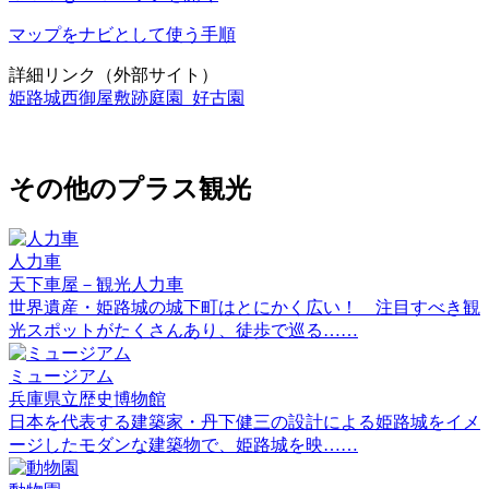
マップをナビとして使う手順
詳細リンク（外部サイト）
姫路城西御屋敷跡庭園 好古園
その他のプラス観光
人力車
天下車屋－観光人力車
世界遺産・姫路城の城下町はとにかく広い！ 注目すべき観
光スポットがたくさんあり、徒歩で巡る……
ミュージアム
兵庫県立歴史博物館
日本を代表する建築家・丹下健三の設計による姫路城をイメ
ージしたモダンな建築物で、姫路城を映……