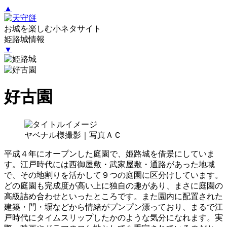
▲
お城を楽しむ小ネタサイト
姫路城情報
▼
好古園
ヤベナル様撮影｜写真ＡＣ
平成４年にオープンした庭園で、姫路城を借景にしていま
す。江戸時代には西御屋敷・武家屋敷・通路があった地域
で、その地割りを活かして９つの庭園に区分けしています。
どの庭園も完成度が高い上に独自の趣があり、まさに庭園の
高級詰め合わせといったところです。また園内に配置された
建築・門・塀などから情緒がプンプン漂っており、まるで江
戸時代にタイムスリップしたかのような気分になれます。実