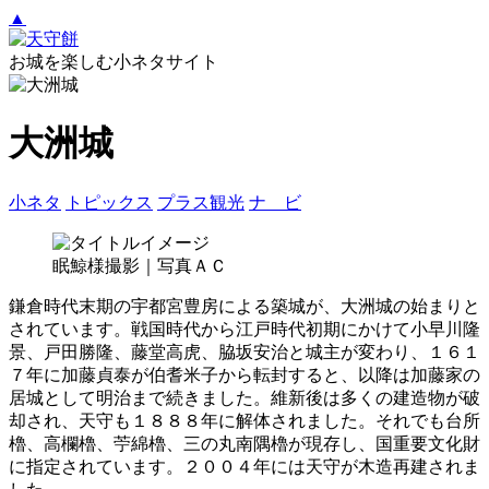
▲
お城を楽しむ小ネタサイト
大洲城
小ネタ
トピックス
プラス観光
ナ ビ
眠鯨様撮影｜写真ＡＣ
鎌倉時代末期の宇都宮豊房による築城が、大洲城の始まりと
されています。戦国時代から江戸時代初期にかけて小早川隆
景、戸田勝隆、藤堂高虎、脇坂安治と城主が変わり、１６１
７年に加藤貞泰が伯耆米子から転封すると、以降は加藤家の
居城として明治まで続きました。維新後は多くの建造物が破
却され、天守も１８８８年に解体されました。それでも台所
櫓、高欄櫓、苧綿櫓、三の丸南隅櫓が現存し、国重要文化財
に指定されています。２００４年には天守が木造再建されま