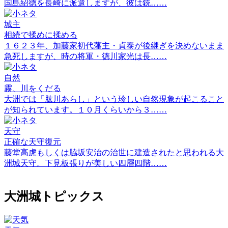
国島紹徳を長崎に派遣しますが、彼は銃……
城主
相続で揉めに揉める
１６２３年、加藤家初代藩主・貞泰が後継ぎを決めないまま
急死しますが、時の将軍・徳川家光は長……
自然
霧、川をくだる
大洲では「肱川あらし」という珍しい自然現象が起こること
が知られています。１０月くらいから３……
天守
正確な天守復元
藤堂高虎もしくは脇坂安治の治世に建造されたと思われる大
洲城天守。下見板張りが美しい四層四階……
大洲城トピックス