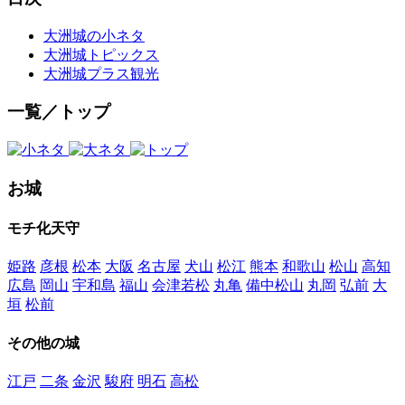
大洲城の小ネタ
大洲城トピックス
大洲城プラス観光
一覧／トップ
お城
モチ化天守
姫路
彦根
松本
大阪
名古屋
犬山
松江
熊本
和歌山
松山
高知
広島
岡山
宇和島
福山
会津若松
丸亀
備中松山
丸岡
弘前
大
垣
松前
その他の城
江戸
二条
金沢
駿府
明石
高松