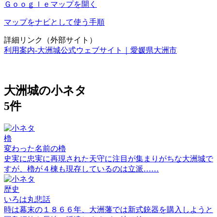
Ｇｏｏｇｌｅマップを開く
マップをナビとして使う手順
詳細リンク（外部サイト）
利用案内‐大洲城公式ウェブサイト｜愛媛県大洲市
大洲城の小ネタ
5件
櫓
変わった名前の櫓
史実に忠実に再現された天守に注目が集まりがちな大洲城で
すが、櫓が４棟も現存しているのは立派……
歴史
いろは丸悲話
時は幕末の１８６６年、大洲藩では新式銃器を購入しようと