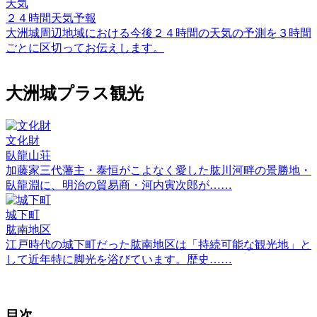
天気
２４時間天気予報
大洲城周辺地域における今後２４時間の天気の予測を３時間
ごとに区切ってお伝えします。
大洲城プラス観光
文化財
臥龍山荘
加藤家三代藩主・泰恒がこよなく愛した肱川河畔の景勝地・
臥龍淵に、明治の貿易商・河内寅次郎が……
城下町
肱南地区
江戸時代の城下町だった肱南地区は「持続可能な観光地」と
して近年特に脚光を浴びています。歴史……
目次