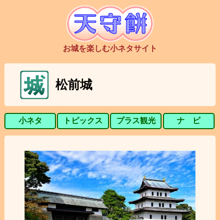
お城を楽しむ小ネタサイト
松前城
小ネタ
トピックス
プラス観光
ナ ビ