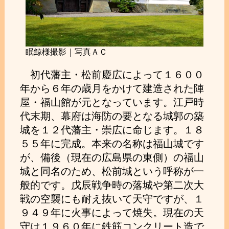
眠鯨様撮影｜写真ＡＣ
初代藩主・松前慶広によって１６００
年から６年の歳月をかけて建造された陣
屋・福山館が元となっています。江戸時
代末期、幕府は海防の要となる城郭の築
城を１２代藩主・崇広に命じます。１８
５５年に完成。本来の名称は福山城です
が、備後（現在の広島県の東側）の福山
城と同名のため、松前城という呼称が一
般的です。戊辰戦争時の落城や第二次大
戦の空襲にも耐え抜いて天守ですが、１
９４９年に火事によって焼失。現在の天
守は１９６０年に鉄筋コンクリート造で