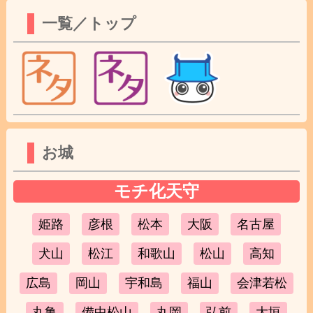
一覧／トップ
お城
モチ化天守
姫路
彦根
松本
大阪
名古屋
犬山
松江
和歌山
松山
高知
広島
岡山
宇和島
福山
会津若松
丸亀
備中松山
丸岡
弘前
大垣