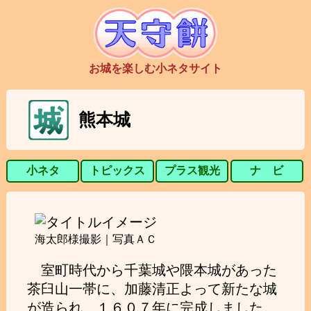
お城を楽しむ小ネタサイト
熊本城
小ネタ
トピックス
プラス観光
ナ ビ
海太郎様撮影｜写真ＡＣ
室町時代から千葉城や隈本城があった
茶臼山一帯に、加藤清正よって新たな城
が造られ、１６０７年に完成しました。