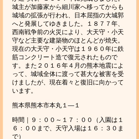
城主が加藤家から細川家へ移ってからも
城域の拡張が行われ、日本屈指の大城郭
へと発展してゆきました。１８７７年、
西南戦争前の火災により、大天守・小天
守など主要な建築物のほとんどが焼失。
現在の大天守・小天守は１９６０年に鉄
筋コンクリート造で復元されたもので
す。また２０１６年４月の熊本地震によ
って、城域全体に渡って甚大な被害を受
けましたが、現在着々と復旧に向かって
います。
熊本県熊本市本丸１―１
時間｜９：００～１７：００（入園は１
６：００まで、天守入場は１６：３０ま
で）