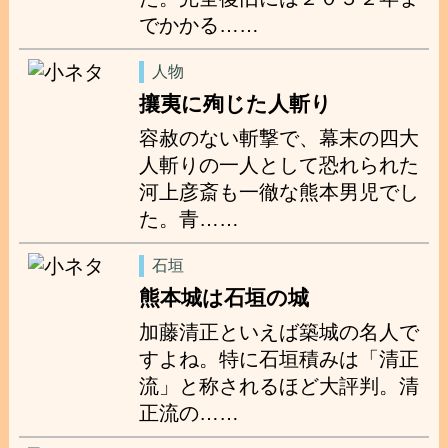
でかかる……
人物
攘夷に殉じた人斬り
容赦のない斬撃で、幕末の四大
人斬りの一人として恐れられた
河上彦斎も一徹な熊本男児でし
た。青……
石垣
熊本城は石垣の城
加藤清正といえば築城の名人で
すよね。特に石垣積みは「清正
流」と称されるほど大評判。清
正流の……