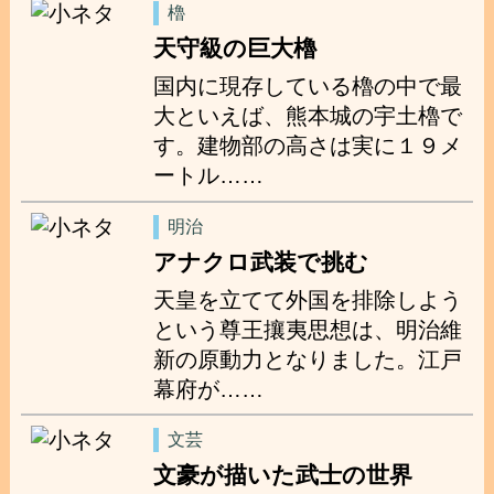
櫓
天守級の巨大櫓
国内に現存している櫓の中で最
大といえば、熊本城の宇土櫓で
す。建物部の高さは実に１９メ
ートル……
明治
アナクロ武装で挑む
天皇を立てて外国を排除しよう
という尊王攘夷思想は、明治維
新の原動力となりました。江戸
幕府が……
文芸
文豪が描いた武士の世界