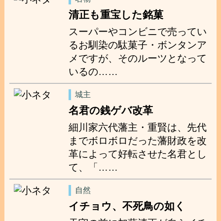
清正も重宝した銘菓
スーパーやコンビニで売ってい
るお馴染の駄菓子・ボンタンア
メですが、そのルーツとなって
いるの……
城主
名君の銭ゲバ改革
細川家六代藩主・重賢は、先代
までボロボロだった藩財政を改
革によって好転させた名君とし
て、「……
自然
イチョウ、不死鳥の如く