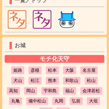
一覧／トップ
お城
モチ化天守
姫路
彦根
松本
大阪
名古屋
犬山
松江
熊本
和歌山
松山
高知
岡山
宇和島
福山
会津若松
丸亀
備中松山
丸岡
弘前
大垣