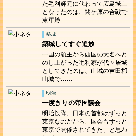
た毛利輝元に代わって広島城主
となったのは、関ケ原の合戦で
東軍勝……
築城
築城してすぐ追放
一国の領主から西国の大名へと
のし上がった毛利家が代々居城
としてきたのは、山城の吉田郡
山城で……
明治
一度きりの帝国議会
明治以降、日本の首都はずっと
東京なのだから、国会もずっと
東京で開催されてきた、と思わ