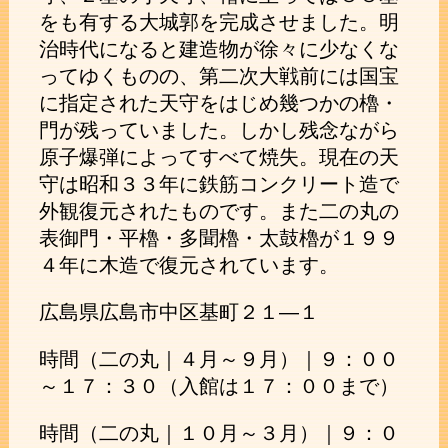
をも有する大城郭を完成させました。明
治時代になると建造物が徐々に少なくな
ってゆくものの、第二次大戦前には国宝
に指定された天守をはじめ幾つかの櫓・
門が残っていました。しかし残念ながら
原子爆弾によってすべて焼失。現在の天
守は昭和３３年に鉄筋コンクリート造で
外観復元されたものです。また二の丸の
表御門・平櫓・多聞櫓・太鼓櫓が１９９
４年に木造で復元されています。
広島県広島市中区基町２１―１
時間（二の丸｜４月～９月）｜９：００
～１７：３０（入館は１７：００まで）
時間（二の丸｜１０月～３月）｜９：０