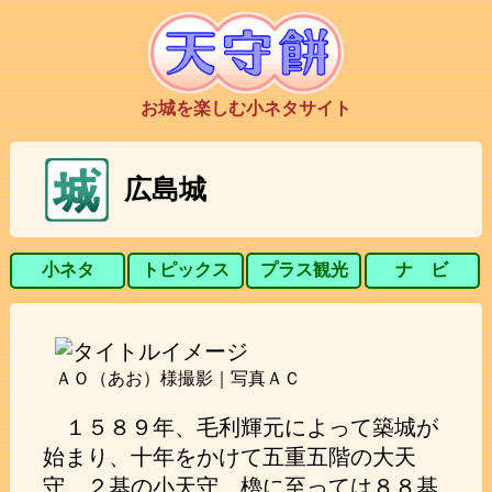
お城を楽しむ小ネタサイト
広島城
小ネタ
トピックス
プラス観光
ナ ビ
ＡＯ（あお）様撮影｜写真ＡＣ
１５８９年、毛利輝元によって築城が
始まり、十年をかけて五重五階の大天
守、２基の小天守、櫓に至っては８８基