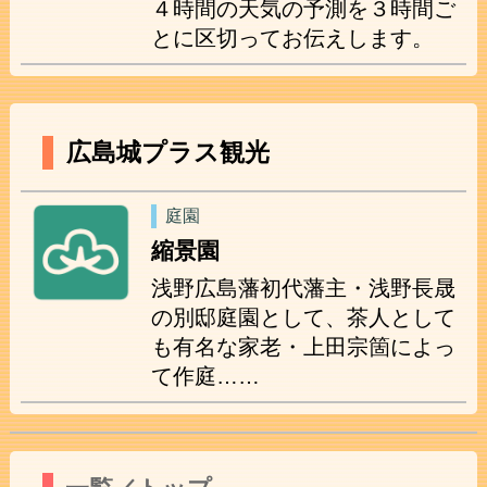
４時間の天気の予測を３時間ご
とに区切ってお伝えします。
広島城プラス観光
庭園
縮景園
浅野広島藩初代藩主・浅野長晟
の別邸庭園として、茶人として
も有名な家老・上田宗箇によっ
て作庭……