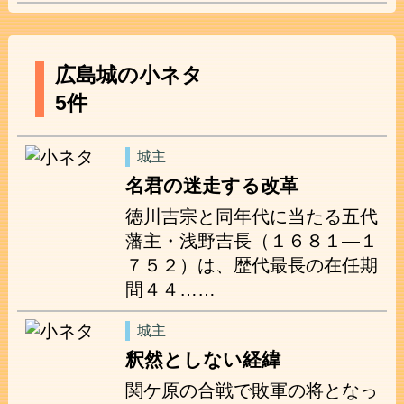
広島城の小ネタ
5件
城主
名君の迷走する改革
徳川吉宗と同年代に当たる五代
藩主・浅野吉長（１６８１―１
７５２）は、歴代最長の在任期
間４４……
城主
釈然としない経緯
関ケ原の合戦で敗軍の将となっ