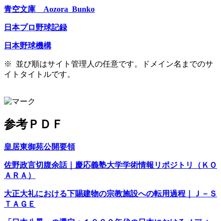
青空文庫 Aozora Bunko
日本プロ野球記録
日本野球機構
※ 並び順はサイト管理人の任意です。ドメイン名までのサ
イトタイトルです。
参考ＰＤＦ
皇居東御苑公開要領
佐野政言切腹余話｜慶応義塾大学学術情報リポジトリ（ＫＯ
ＡＲＡ）
大正大礼における下賜建物の宗教施設への転用過程｜Ｊ－Ｓ
ＴＡＧＥ