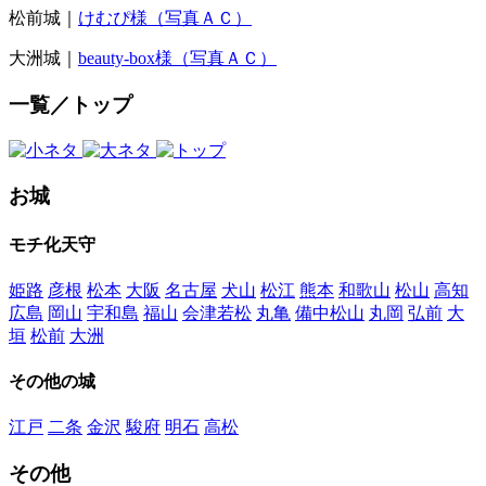
松前城｜
けむぴ様（写真ＡＣ）
大洲城｜
beauty-box様（写真ＡＣ）
一覧／トップ
お城
モチ化天守
姫路
彦根
松本
大阪
名古屋
犬山
松江
熊本
和歌山
松山
高知
広島
岡山
宇和島
福山
会津若松
丸亀
備中松山
丸岡
弘前
大
垣
松前
大洲
その他の城
江戸
二条
金沢
駿府
明石
高松
その他