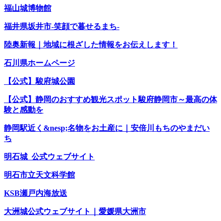
福山城博物館
福井県坂井市-笑顔で暮せるまち-
陸奥新報｜地域に根ざした情報をお伝えします！
石川県ホームページ
【公式】駿府城公園
【公式】静岡のおすすめ観光スポット駿府静岡市～最高の体
験と感動を
静岡駅近く&nesp;名物をお土産に｜安倍川もちのやまだい
ち
明石城 公式ウェブサイト
明石市立天文科学館
KSB瀬戸内海放送
大洲城公式ウェブサイト｜愛媛県大洲市