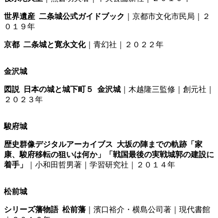
世界遺産 二条城公式ガイドブック
｜京都市文化市民局｜２
０１９年
京都 二条城と寛永文化
｜青幻社｜２０２２年
金沢城
図説 日本の城と城下町５ 金沢城
｜木越隆三監修｜創元社｜
２０２３年
駿府城
歴史群像デジタルアーカイブス 大坂の陣までの軌跡「家
康、駿府移転の狙いは何か」「戦国最後の実戦城郭の建設に
着手」
｜小和田哲男著｜学習研究社｜２０１４年
松前城
シリーズ藩物語 松前藩
｜濱口裕介・横島公司著｜現代書館