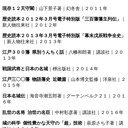
現存１２天守閣
｜山下景子著｜幻冬舎｜２０１１年
歴史読本２０１２年３月号電子特別版「三百藩藩主列伝」
｜
新人物往来社｜２０１２年
歴史読本２０１３年３月号電子特別版「幕末戊辰戦争全史」
｜新人物往来社｜２０１３年
江戸３００藩 県別うんちく話
｜八幡和郎著｜講談社｜２０
１３年
戦国武将と日本の名城
｜枻出版社｜２０１４年
江戸三〇〇藩 物語藩史 近畿篇
｜山本博文監修｜洋泉社｜２
０１５年
日本名城伝
｜海音寺潮五郎著｜グーテンベルク２１｜２０１
６年
乱世の名将 治世の名臣
｜中村彰彦著｜講談社｜２０１６年
城の科学 個性豊かな天守の「超」技術
｜萩原さち子著｜講