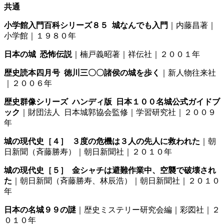
共通
小学館入門百科シリーズ８５ 城なんでも入門
｜内藤昌著｜
小学館｜１９８０年
日本の城 恐怖伝説
｜楠戸義昭著｜祥伝社｜２００１年
歴史読本四月号 徳川三〇〇諸侯の城を歩く
｜新人物往来社
｜２００６年
歴史群像シリーズ ハンディ版 日本１００名城公式ガイドブ
ック
｜財団法人 日本城郭協会監修｜学習研究社｜２００９
年
城の現代史［４］ ３度の危機は３人の先人に救われた
｜朝
日新聞（斉藤勝寿）｜朝日新聞社｜２０１０年
城の現代史［５］ 金シャチは避難作業中、空襲で破壊され
た
｜朝日新聞（斉藤勝寿、林辰浩）｜朝日新聞社｜２０１０
年
日本の名城９９の謎
｜歴史ミステリー研究会編｜彩図社｜２
０１０年