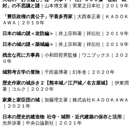
封」の不思議と謎
｜山本博文著｜実業之日本社｜２０１９年
「豊臣政権の貴公子」宇喜多秀家
｜大西泰正著｜ＫＡＤＯＫ
ＡＷＡ｜２０１９年
日本の城の謎＜攻防編＞
｜井上宗和著｜祥伝社｜２０１９年
日本の城の謎＜築城編＞
｜井上宗和著｜祥伝社｜２０１９年
残念な死に方事典
｜小和田哲男監修｜ワニブックス｜２０２
０年
城郭考古学の冒険
｜千田嘉博著｜幻冬舎｜２０２０年
歴史作家の城歩き２【熊本城／江戸城／名古屋城】
｜伊東潤
著｜コルク｜２０２０年
家康と家臣団の城
｜加藤理文著｜株式会社ＫＡＤＯＫＡＷＡ
｜２０２１年
日本の歴史的建造物 社寺・城郭・近代建築の保存と活用
｜
光井渉著｜中央公論新社｜２０２１年