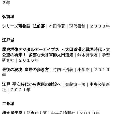
３年
弘前城
シリーズ藩物語 弘前藩
｜本田伸著｜現代書館｜２００８年
江戸城
歴史群像デジタルアーカイブス ＜太田道灌と戦国時代＞太
公望の再来！ 多芸な天才軍師太田道灌
｜鈴木眞哉著｜学習
研究社｜２０１６年
最後の秘境 皇居の歩き方
｜竹内正浩著｜小学館｜２０１９
年
江戸 平安時代から家康の建設へ
｜齋藤慎一著｜中央公論新
社｜２０２１年
二条城
後水尾天皇
｜熊倉功夫著｜中央公論新社｜２０１０年