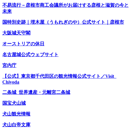
不易流行－彦根市商工会議所がお届けする彦根と滋賀の今と
未来
国特別史跡｜埋木屋（うもれぎのや）公式サイト｜彦根市
大阪城天守閣
オーストリアの休日
名古屋城公式ウェブサイト
宮内庁
【公式】東京都千代田区の観光情報公式サイト／Visit
Chiyoda
二条城 世界遺産・元離宮二条城
国宝犬山城
犬山観光情報
犬山白帝文庫