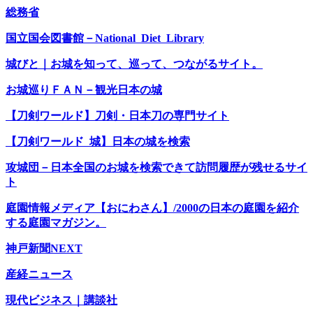
総務省
国立国会図書館－National Diet Library
城びと｜お城を知って、巡って、つながるサイト。
お城巡りＦＡＮ－観光日本の城
【刀剣ワールド】刀剣・日本刀の専門サイト
【刀剣ワールド 城】日本の城を検索
攻城団－日本全国のお城を検索できて訪問履歴が残せるサイ
ト
庭園情報メディア【おにわさん】/2000の日本の庭園を紹介
する庭園マガジン。
神戸新聞NEXT
産経ニュース
現代ビジネス｜講談社