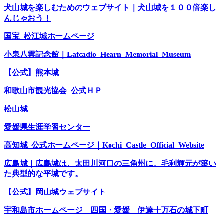
犬山城を楽しむためのウェブサイト｜犬山城を１００倍楽し
んじゃおう！
国宝 松江城ホームページ
小泉八雲記念館｜Lafcadio Hearn Memorial Museum
【公式】熊本城
和歌山市観光協会 公式ＨＰ
松山城
愛媛県生涯学習センター
高知城 公式ホームページ｜Kochi Castle Official Website
広島城｜広島城は、太田川河口の三角州に、毛利輝元が築い
た典型的な平城です。
【公式】岡山城ウェブサイト
宇和島市ホームページ 四国・愛媛 伊達十万石の城下町