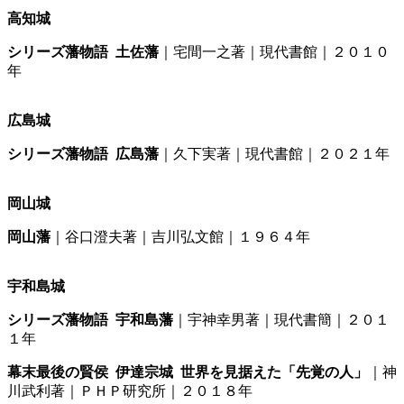
高知城
シリーズ藩物語 土佐藩
｜宅間一之著｜現代書館｜２０１０
年
広島城
シリーズ藩物語 広島藩
｜久下実著｜現代書館｜２０２１年
岡山城
岡山藩
｜谷口澄夫著｜吉川弘文館｜１９６４年
宇和島城
シリーズ藩物語 宇和島藩
｜宇神幸男著｜現代書簡｜２０１
１年
幕末最後の賢侯 伊達宗城 世界を見据えた「先覚の人」
｜神
川武利著｜ＰＨＰ研究所｜２０１８年