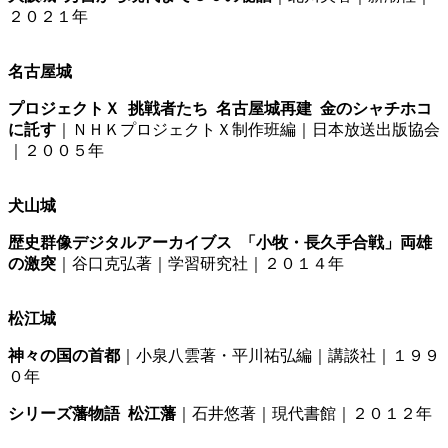
２０２１年
名古屋城
プロジェクトＸ 挑戦者たち 名古屋城再建 金のシャチホコ
に託す
｜ＮＨＫプロジェクトＸ制作班編｜日本放送出版協会
｜２００５年
犬山城
歴史群像デジタルアーカイブス 「小牧・長久手合戦」両雄
の激突
｜谷口克弘著｜学習研究社｜２０１４年
松江城
神々の国の首都
｜小泉八雲著・平川祐弘編｜講談社｜１９９
０年
シリーズ藩物語 松江藩
｜石井悠著｜現代書館｜２０１２年