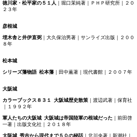
徳川家・松平家の５１人
｜堀口茉純著｜ＰＨＰ研究所｜２０
２３年
彦根城
埋木舎と井伊直弼
｜大久保治男著｜サンライズ出版｜２００
８年
松本城
シリーズ藩物語 松本藩
｜田中薫著｜現代書館｜２００７年
大阪城
カラーブックス８３１ 大阪城歴史散策
｜渡辺武著｜保育社
｜１９９２年
軍人たちの大阪城 大阪城は帝国陸軍の根城だった
｜前田啓
一著｜出版文化社｜２０１８年
大阪城 秀吉から現代まで５０の秘話
｜北川央著｜新潮社｜