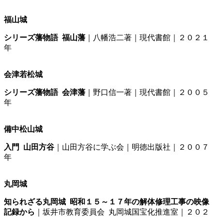
福山城
シリーズ藩物語 福山藩
｜八幡浩二著｜現代書館｜２０２１
年
会津若松城
シリーズ藩物語 会津藩
｜野口信一著｜現代書館｜２００５
年
備中松山城
入門 山田方谷
｜山田方谷に学ぶ会｜明徳出版社｜２００７
年
丸岡城
知られざる丸岡城 昭和１５～１７年の解体修理工事の映像
記録から
｜坂井市教育委員会 丸岡城国宝化推進室｜２０２