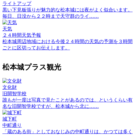
ライトアップ
黒い下見板張りが魅力的な松本城には夜がよく似合います。
毎日、日没から２２時まで天守群のライ……
天気
２４時間天気予報
松本城周辺地域における今後２４時間の天気の予測を３時間
ごとに区切ってお伝えします。
松本城プラス観光
文化財
旧開智学校
誰もが一度は写真で見たことがあるのでは、というくらい有
名な旧開智学校ですが、松本城から北に……
城下町
中町通り
「蔵のある街」としておなじみの中町通りは、かつては多く