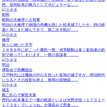
然。信州松本の魅力としてポピュラーな……
昭和
昭和の大修理と占領軍
明治の大修理で倒壊の危機を脱した松本城でしたが、時の経
過と共にまた痛んできて、第二次大戦が……
修理
徐々に傾いた天守
１６８６年に起こった農民一揆、貞享騒動は多く参加者の処
刑で終ってしまいます。一揆の首謀者、……
明治
博覧会で危機脱出
江戸時代には藩政の中心を担った各地の城ですが、明治時代
になるとその役割を終え、無用の長物扱……
城主
殿ご乱心で家臣失業
歴代の松本藩主で一番の暗君といえば水野忠恒（１７０１ー
１７３９）でしょうね。大酒呑みで悪食……