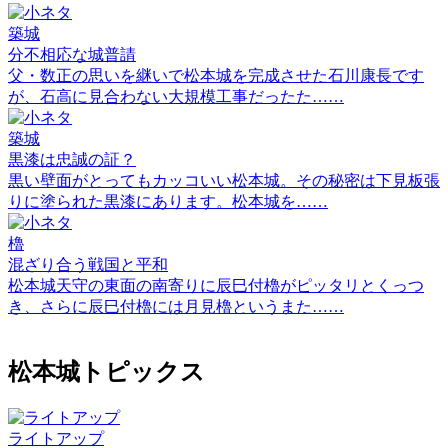
築城
分不相応な城普請
父・数正の思いを継いで松本城を完成させた石川康長です
が、石高に見合わない大規模工事だったた……
築城
黒漆は忠誠の証？
黒い壁面がとってもカッコいい松本城。その秘密は下見板張
りに塗られた黒漆にあります。松本城を……
櫓
混ざり合う戦国と平和
松本城天守の東面の南寄りに辰巳付櫓がピッタリとくっつ
き、さらに辰巳付櫓には月見櫓というまた……
松本城トピックス
ライトアップ