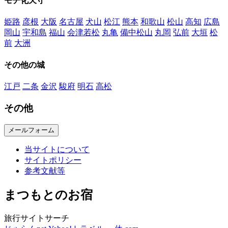
モチ化天守
姫路
彦根
大阪
名古屋
犬山
松江
熊本
和歌山
松山
高知
広島
岡山
宇和島
福山
会津若松
丸亀
備中松山
丸岡
弘前
大垣
松
前
大洲
その他の城
江戸
二条
金沢
駿府
明石
高松
その他
メールフォーム
当サイトについて
サイトポリシー
参考文献等
まつもとのお宿
旅行サイトサーチ