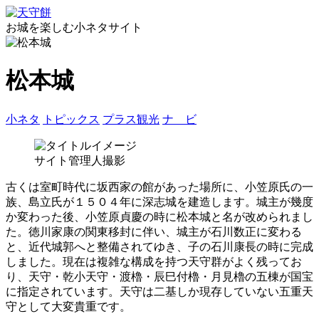
お城を楽しむ小ネタサイト
松本城
小ネタ
トピックス
プラス観光
ナ ビ
サイト管理人撮影
古くは室町時代に坂西家の館があった場所に、小笠原氏の一
族、島立氏が１５０４年に深志城を建造します。城主が幾度
か変わった後、小笠原貞慶の時に松本城と名が改められまし
た。徳川家康の関東移封に伴い、城主が石川数正に変わる
と、近代城郭へと整備されてゆき、子の石川康長の時に完成
しました。現在は複雑な構成を持つ天守群がよく残ってお
り、天守・乾小天守・渡櫓・辰巳付櫓・月見櫓の五棟が国宝
に指定されています。天守は二基しか現存していない五重天
守として大変貴重です。