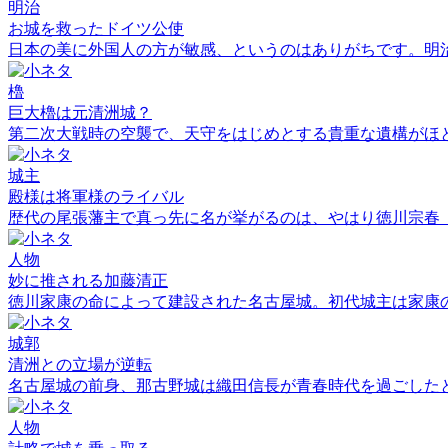
明治
お城を救ったドイツ公使
日本の美に外国人の方が敏感、というのはありがちです。明
櫓
巨大櫓は元清洲城？
第二次大戦時の空襲で、天守をはじめとする貴重な遺構がほ
城主
殿様は将軍様のライバル
歴代の尾張藩主で真っ先に名が挙がるのは、やはり徳川宗春
人物
妙に推される加藤清正
徳川家康の命によって建設された名古屋城。初代城主は家康
城郭
清洲との立場が逆転
名古屋城の前身、那古野城は織田信長が青春時代を過ごした
人物