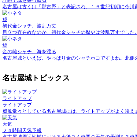
計略で城を乗っ取る
名古屋は古くは「那古野」と表記され、１６世紀初期に今川
鯱
初代金シャチ、波乱万丈
目立つ存在故なのか、初代金シャチの歴史は波乱万丈でした
鯱
金の雌シャチ、海を渡る
名古屋城といえば、やっぱり金のシャチホコですよね。北側
名古屋城トピックス
ライトアップ
ライトアップ
威風堂々としている名古屋城には、ライトアップがよく映え
天気
２４時間天気予報
名古屋城周辺地域における今後２４時間の天気の予測を３時