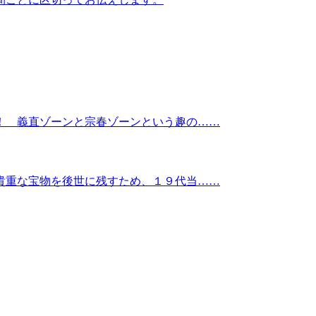
！ 義直ゾーンと宗春ゾーンという趣の……
貴重な宝物を後世に残すため、１９代当……