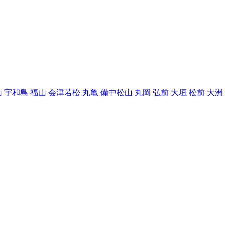
山
宇和島
福山
会津若松
丸亀
備中松山
丸岡
弘前
大垣
松前
大洲