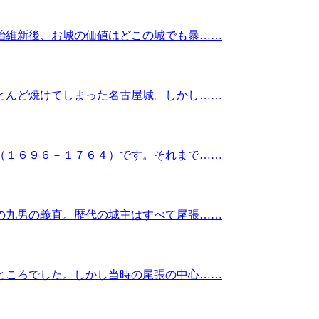
治維新後、お城の価値はどこの城でも暴……
とんど焼けてしまった名古屋城。しかし……
（１６９６－１７６４）です。それまで……
の九男の義直。歴代の城主はすべて尾張……
ところでした。しかし当時の尾張の中心……