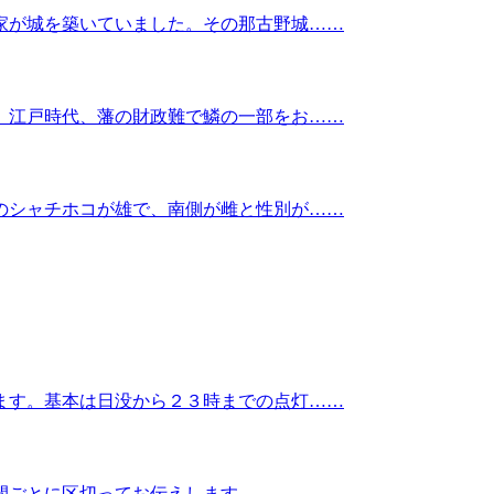
家が城を築いていました。その那古野城……
。江戸時代、藩の財政難で鱗の一部をお……
のシャチホコが雄で、南側が雌と性別が……
ます。基本は日没から２３時までの点灯……
間ごとに区切ってお伝えします。