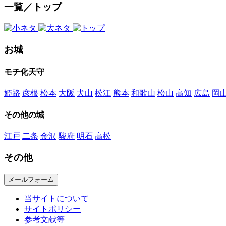
一覧／トップ
お城
モチ化天守
姫路
彦根
松本
大阪
犬山
松江
熊本
和歌山
松山
高知
広島
岡
その他の城
江戸
二条
金沢
駿府
明石
高松
その他
メールフォーム
当サイトについて
サイトポリシー
参考文献等