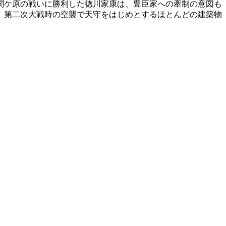
関ケ原の戦いに勝利した徳川家康は、豊臣家への牽制の意図も
、第二次大戦時の空襲で天守をはじめとするほとんどの建築物