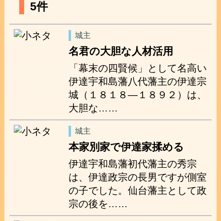
5件
城主
名君の大胆な人材活用
「幕末の四賢候」として名高い
伊達宇和島藩八代藩主の伊達宗
城（１８１８―１８９２）は、
大胆な……
城主
本家別家で伊達家揉める
伊達宇和島藩初代藩主の秀宗
は、伊達政宗の長男ですが側室
の子でした。仙台藩主として政
宗の後を……