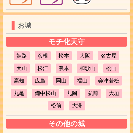
お城
モチ化天守
姫路
彦根
松本
大阪
名古屋
犬山
松江
熊本
和歌山
松山
高知
広島
岡山
福山
会津若松
丸亀
備中松山
丸岡
弘前
大垣
松前
大洲
その他の城