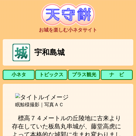
お城を楽しむ小ネタサイト
宇和島城
小ネタ
トピックス
プラス観光
ナ ビ
眠鯨様撮影｜写真ＡＣ
標高７４メートルの丘陵地に古来より
存在していた板島丸串城が、藤堂高虎に
よって本格的な城郭に生まれ変わりまし