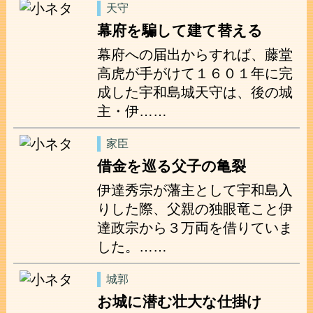
天守
幕府を騙して建て替える
幕府への届出からすれば、藤堂
高虎が手がけて１６０１年に完
成した宇和島城天守は、後の城
主・伊……
家臣
借金を巡る父子の亀裂
伊達秀宗が藩主として宇和島入
りした際、父親の独眼竜こと伊
達政宗から３万両を借りていま
した。……
城郭
お城に潜む壮大な仕掛け