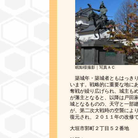
眠鯨様撮影｜写真ＡＣ
築城年・築城者ともはっき
います。戦略的に重要な地に
奪戦が繰り広げられ、城主も
が藩主となると、以降は戸田
城となるものの、天守と一部
が、第二次大戦時の空襲によ
復元され、２０１１年の改修
大垣市郭町２丁目５２番地