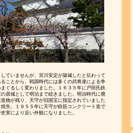
りしていませんが、宮川安定が築城したと伝わって
あることから、戦国時代には多くの武将達による争
めまぐるしく変わりました。１６３５年に戸田氏鉄
家の居城として明治まで続きました。明治時代に廃
建造物が残り、天守が旧国宝に指定されていました
り焼失。１９５５年に天守が鉄筋コンクリート造で
で史実により近い外観になりました。