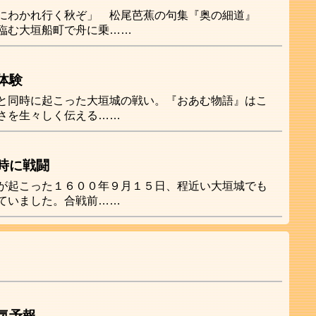
にわかれ行く秋ぞ」 松尾芭蕉の句集『奥の細道』
臨む大垣船町で舟に乗……
体験
と同時に起こった大垣城の戦い。『おあむ物語』はこ
さを生々しく伝える……
時に戦闘
が起こった１６００年９月１５日、程近い大垣城でも
ていました。合戦前……
気予報