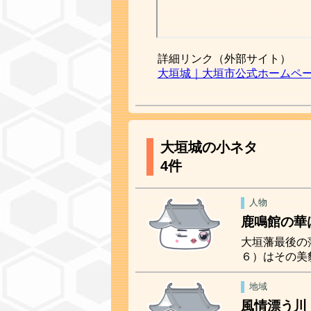
詳細リンク（外部サイト）
大垣城｜大垣市公式ホームペ
大垣城の小ネタ
4件
人物
鹿鳴館の華
大垣藩最後の
６）はその美
地域
風情漂う川