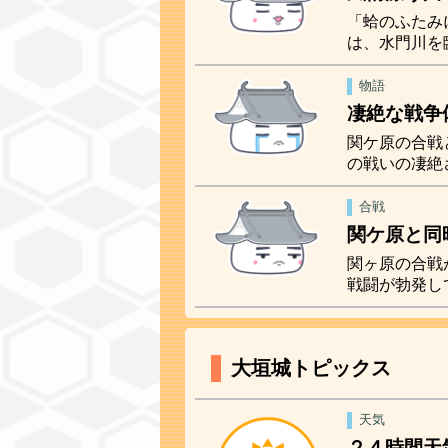
「蛤のふたみ
は、水門川を
物語
凄絶な戦争
関ケ原の合戦
の戦いの凄絶
合戦
関ケ原と同
関ヶ原の合戦
戦闘が勃発し
大垣城トピックス
天気
２４時間天