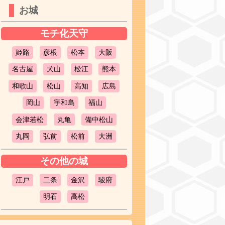
お城
モチ化天守
姫路
彦根
松本
大阪
名古屋
犬山
松江
熊本
和歌山
松山
高知
広島
岡山
宇和島
福山
会津若松
丸亀
備中松山
丸岡
弘前
松前
大洲
その他の城
江戸
二条
金沢
駿府
明石
高松