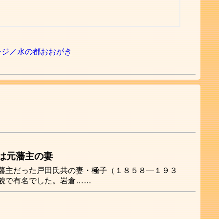
ージ／水の都おおがき
は元藩主の妻
藩主だった戸田氏共の妻・極子（１８５８―１９３
貌で有名でした。岩倉……