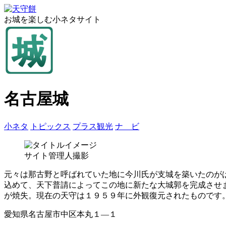
お城を楽しむ小ネタサイト
名古屋城
小ネタ
トピックス
プラス観光
ナ ビ
サイト管理人撮影
元々は那古野と呼ばれていた地に今川氏が支城を築いたのが
込めて、天下普請によってこの地に新たな大城郭を完成させ
が焼失。現在の天守は１９５９年に外観復元されたものです
愛知県名古屋市中区本丸１―１