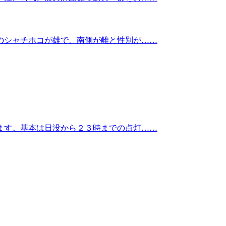
のシャチホコが雄で、南側が雌と性別が……
ます。基本は日没から２３時までの点灯……