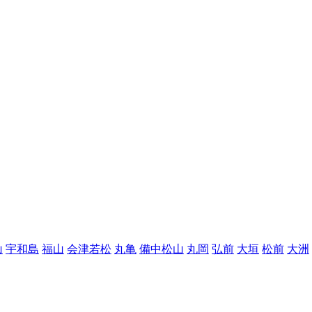
山
宇和島
福山
会津若松
丸亀
備中松山
丸岡
弘前
大垣
松前
大洲