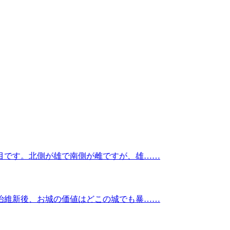
目です。北側が雄で南側が雌ですが、雄……
治維新後、お城の価値はどこの城でも暴……