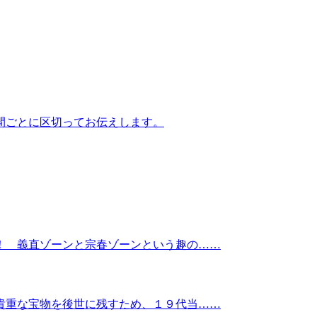
間ごとに区切ってお伝えします。
！ 義直ゾーンと宗春ゾーンという趣の……
貴重な宝物を後世に残すため、１９代当……