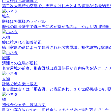
巨大櫓は元清洲城？
第二次大戦時の空襲で、天守をはじめとする貴重な遺構がほ
城主
殿様は将軍様のライバル
歴代の尾張藩主で真っ先に名が挙がるのは、やはり徳川宗春
人物
妙に推される加藤清正
徳川家康の命によって建設された名古屋城。初代城主は家康
城郭
清洲との立場が逆転
名古屋城の前身、那古野城は織田信長が青春時代を過ごした
人物
計略で城を乗っ取る
名古屋は古くは「那古野」と表記され、１６世紀初期に今川
鯱
初代金シャチ、波乱万丈
目立つ存在故なのか、初代金シャチの歴史は波乱万丈でした