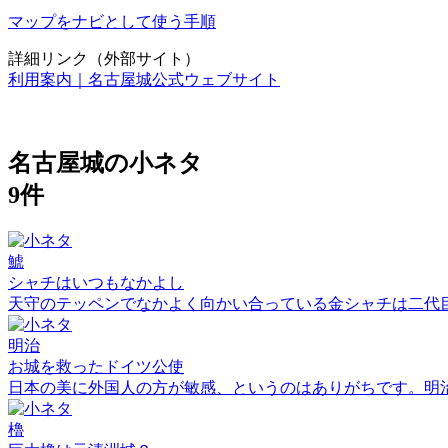
マップをナビとして使う手順
詳細リンク（外部サイト）
利用案内｜名古屋城公式ウェブサイト
名古屋城の小ネタ
9件
鯱
シャチはいつもなかよし
天守のテッペンでなかよく向かい合っている金シャチは二代
明治
お城を救ったドイツ公使
日本の美に外国人の方が敏感、というのはありがちです。明
櫓