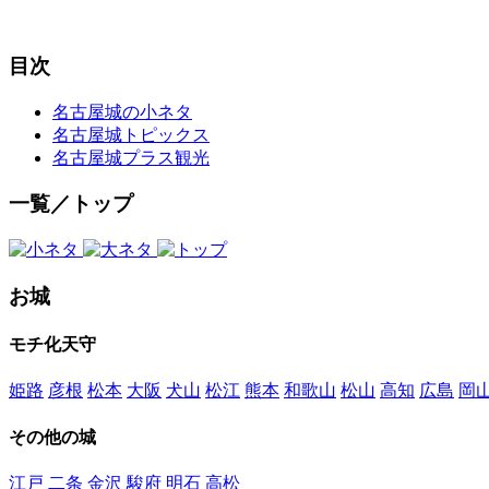
目次
名古屋城の小ネタ
名古屋城トピックス
名古屋城プラス観光
一覧／トップ
お城
モチ化天守
姫路
彦根
松本
大阪
犬山
松江
熊本
和歌山
松山
高知
広島
岡
その他の城
江戸
二条
金沢
駿府
明石
高松