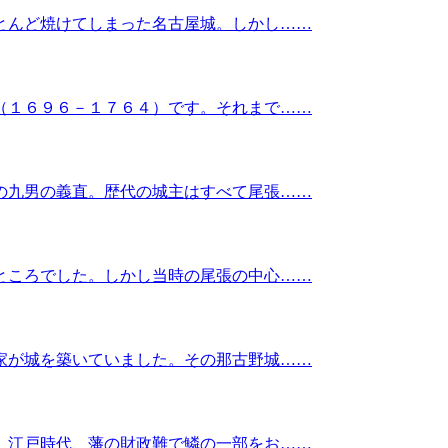
とんど焼けてしまった名古屋城。しかし……
（１６９６－１７６４）です。それまで……
の九男の義直。歴代の城主はすべて尾張……
ところでした。しかし当時の尾張の中心……
家が城を築いていました。その那古野城……
。江戸時代、藩の財政難で鱗の一部をお……