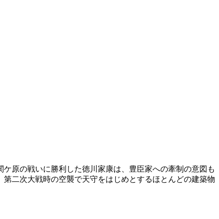
関ケ原の戦いに勝利した徳川家康は、豊臣家への牽制の意図も
、第二次大戦時の空襲で天守をはじめとするほとんどの建築物