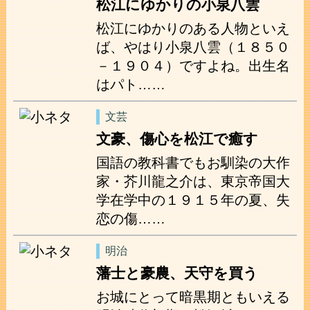
松江にゆかりの小泉八雲
松江にゆかりのある人物といえ
ば、やはり小泉八雲（１８５０
－１９０４）ですよね。出生名
はパト……
文芸
文豪、傷心を松江で癒す
国語の教科書でもお馴染の大作
家・芥川龍之介は、東京帝国大
学在学中の１９１５年の夏、失
恋の傷……
明治
藩士と豪農、天守を買う
お城にとって暗黒期ともいえる