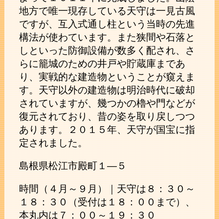
地方で唯一現存している天守は一見古風
ですが、互入式通し柱という当時の先進
構法が使わています。また狭間や石落と
しといった防御設備が数多く配され、さ
らに籠城のための井戸や貯蔵庫まであ
り、実戦的な建造物ということが窺えま
す。天守以外の建造物は明治時代に破却
されていますが、幾つかの櫓や門などが
復元されており、昔の姿を取り戻しつつ
あります。２０１５年、天守が国宝に指
定されました。
島根県松江市殿町１―５
時間（４月～９月）｜天守は８：３０～
１８：３０（受付は１８：００まで）、
本丸内は７：００～１９：３０