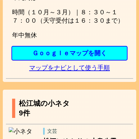
時間（１０月～３月）｜８：３０～１
７：００（天守受付は１６：３０まで）
年中無休
Ｇｏｏｇｌｅマップを開く
マップをナビとして使う手順
松江城の小ネタ
9件
文芸