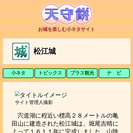
お城を楽しむ小ネタサイト
松江城
小ネタ
トピックス
プラス観光
ナ ビ
サイト管理人撮影
宍道湖に程近い標高２８メートルの亀
田山に建造された松江城は、堀尾吉晴に
よって１６１１年に完成しました。山陰