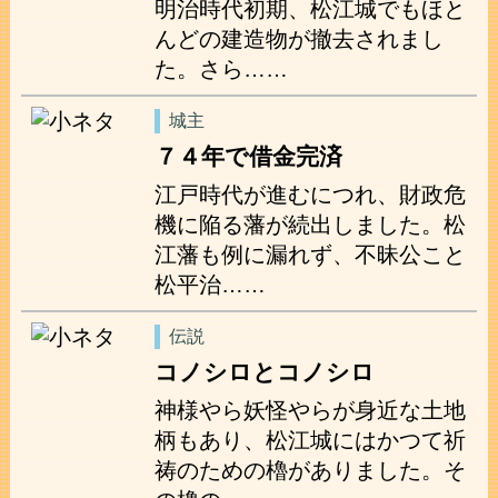
明治時代初期、松江城でもほと
んどの建造物が撤去されまし
た。さら……
城主
７４年で借金完済
江戸時代が進むにつれ、財政危
機に陥る藩が続出しました。松
江藩も例に漏れず、不昧公こと
松平治……
伝説
コノシロとコノシロ
神様やら妖怪やらが身近な土地
柄もあり、松江城にはかつて祈
祷のための櫓がありました。そ