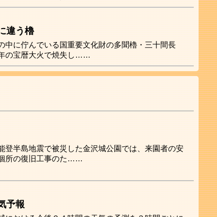
に違う櫓
の中に佇んでいる国重要文化財の多聞櫓・三十間長
年の宝暦大火で焼失し……
能登半島地震で被災した金沢城公園では、来園者の安
個所の復旧工事のた……
気予報