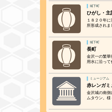
城下町
ひがし・主
１８２０年に
所形成されま
城下町
長町
金沢一の繁華
用水に沿って
ミュージアム
赤レンガミ
金沢城の南側
ムタウン。様