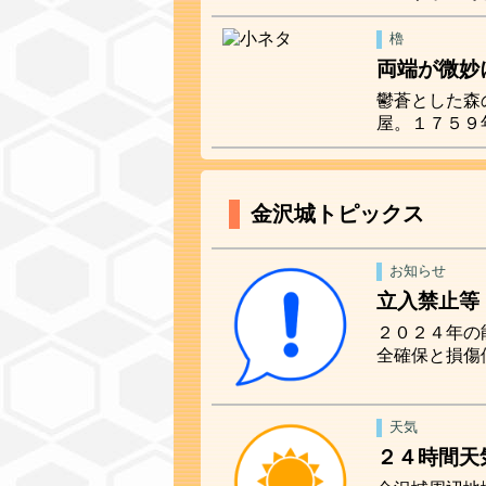
櫓
両端が微妙
鬱蒼とした森
屋。１７５９
金沢城トピックス
お知らせ
立入禁止等
２０２４年の
全確保と損傷
天気
２４時間天