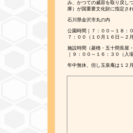
み、かつての威容を取り戻し
庫）が国重要文化財に指定さ
石川県金沢市丸の内
公園時間｜７：００～１８：
７：００（１０月１６日～２
施設時間（菱櫓・五十間長屋
｜９：００～１６：３０（入
年中無休、但し玉泉庵は１２