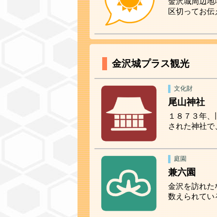
金沢城周辺地
区切ってお伝
金沢城プラス観光
文化財
尾山神社
１８７３年、
された神社で
庭園
兼六園
金沢を訪れた
数えられてい