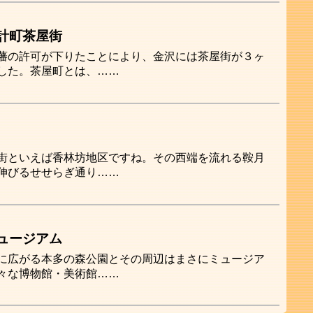
計町茶屋街
藩の許可が下りたことにより、金沢には茶屋街が３ヶ
した。茶屋町とは、……
街といえば香林坊地区ですね。その西端を流れる鞍月
伸びるせせらぎ通り……
ュージアム
に広がる本多の森公園とその周辺はまさにミュージア
々な博物館・美術館……