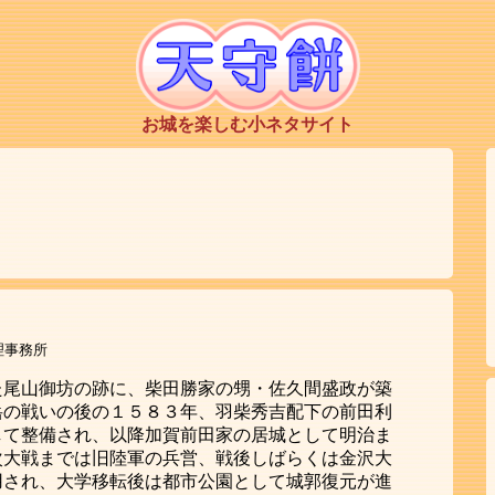
お城を楽しむ小ネタサイト
理事務所
た尾山御坊の跡に、柴田勝家の甥・佐久間盛政が築
岳の戦いの後の１５８３年、羽柴秀吉配下の前田利
して整備され、以降加賀前田家の居城として明治ま
次大戦までは旧陸軍の兵営、戦後しばらくは金沢大
用され、大学移転後は都市公園として城郭復元が進