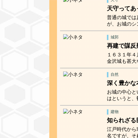
天守ってあ
普通の城では
が、お城のシ
城郭
再建で謀反
１６３１年４
金沢城も甚大
自然
深く豊かな
お城の中心と
はというと、
建物
知られざる
江戸時代から
名ですが、そ