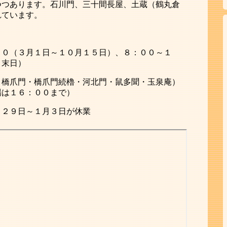
つつあります。石川門、三十間長屋、土蔵（鶴丸倉
れています。
００（３月１日～１０月１５日）、８：００～１
月末日）
・橋爪門・橋爪門続櫓・河北門・鼠多聞・玉泉庵）
場は１６：００まで）
月２９日～１月３日が休業