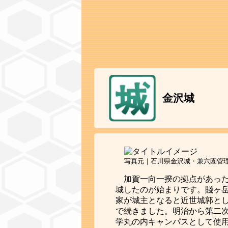
金沢城
写真元｜石川県金沢城・兼六園管
加賀一向一揆の拠点があっ
城したのが始まりです。賤ヶ
家が城主となると近世城郭と
で続きました。明治から第二
学丸の内キャンパスとして使