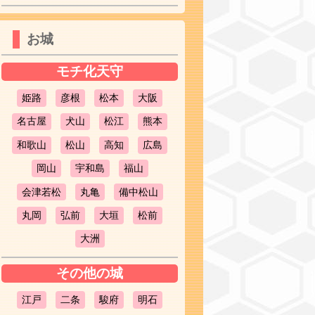
お城
モチ化天守
姫路
彦根
松本
大阪
名古屋
犬山
松江
熊本
和歌山
松山
高知
広島
岡山
宇和島
福山
会津若松
丸亀
備中松山
丸岡
弘前
大垣
松前
大洲
その他の城
江戸
二条
駿府
明石