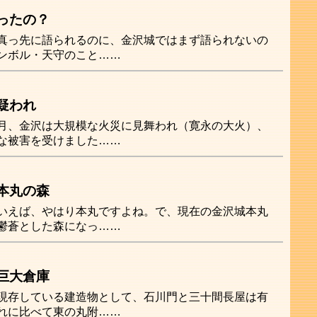
ったの？
真っ先に語られるのに、金沢城ではまず語られないの
ンボル・天守のこと……
疑われ
月、金沢は大規模な火災に見舞われ（寛永の大火）、
な被害を受けました……
本丸の森
いえば、やはり本丸ですよね。で、現在の金沢城本丸
鬱蒼とした森になっ……
巨大倉庫
現存している建造物として、石川門と三十間長屋は有
れに比べて東の丸附……