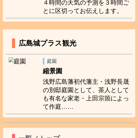
４時間の天気の予測を３時間ご
とに区切ってお伝えします。
広島城プラス観光
庭園
縮景園
浅野広島藩初代藩主・浅野長晟
の別邸庭園として、茶人として
も有名な家老・上田宗箇によっ
て作庭……