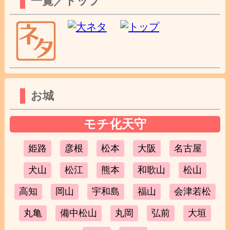
一覧／トップ
お城
モチ化天守
姫路
彦根
松本
大阪
名古屋
犬山
松江
熊本
和歌山
松山
高知
岡山
宇和島
福山
会津若松
丸亀
備中松山
丸岡
弘前
大垣