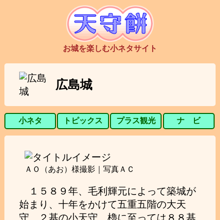
お城を楽しむ小ネタサイト
広島城
小ネタ
トピックス
プラス観光
ナ ビ
ＡＯ（あお）様撮影｜写真ＡＣ
１５８９年、毛利輝元によって築城が
始まり、十年をかけて五重五階の大天
守、２基の小天守、櫓に至っては８８基