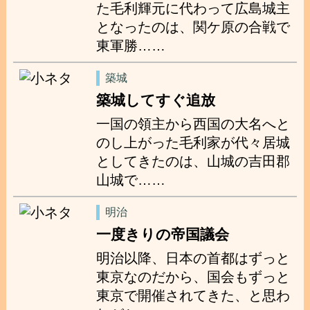
た毛利輝元に代わって広島城主
となったのは、関ケ原の合戦で
東軍勝……
築城
築城してすぐ追放
一国の領主から西国の大名へと
のし上がった毛利家が代々居城
としてきたのは、山城の吉田郡
山城で……
明治
一度きりの帝国議会
明治以降、日本の首都はずっと
東京なのだから、国会もずっと
東京で開催されてきた、と思わ