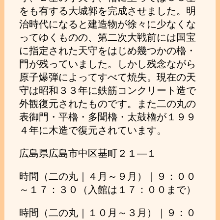
をも有する大城郭を完成させました。明
治時代になると建造物が徐々に少なくな
ってゆくものの、第二次大戦前には国宝
に指定された天守をはじめ幾つかの櫓・
門が残っていました。しかし残念ながら
原子爆弾によってすべて焼失。現在の天
守は昭和３３年に鉄筋コンクリート造で
外観復元されたものです。また二の丸の
表御門・平櫓・多聞櫓・太鼓櫓が１９９
４年に木造で復元されています。
広島県広島市中区基町２１―１
時間（二の丸｜４月～９月）｜９：００
～１７：３０（入館は１７：００まで）
時間（二の丸｜１０月～３月）｜９：０