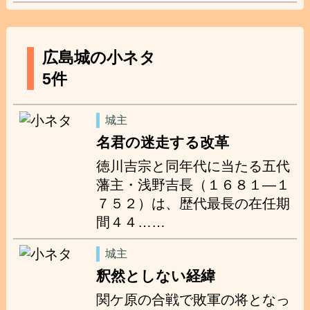
広島城の小ネタ
5件
城主
名君の迷走する改革
徳川吉宗と同年代に当たる五代
藩主・浅野吉長（１６８１―１
７５２）は、歴代最長の在任期
間４４……
城主
釈然としない経緯
関ケ原の合戦で敗軍の将となっ