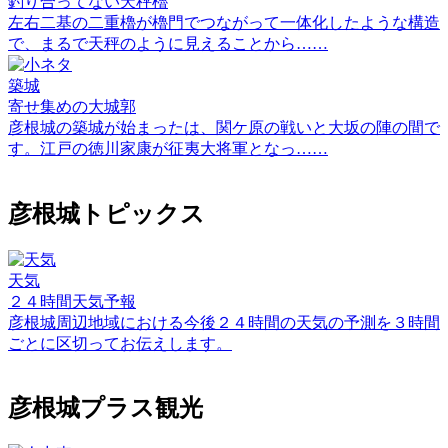
釣り合ってない天秤櫓
左右二基の二重櫓が櫓門でつながって一体化したような構造
で、まるで天秤のように見えることから……
築城
寄せ集めの大城郭
彦根城の築城が始まったは、関ケ原の戦いと大坂の陣の間で
す。江戸の徳川家康が征夷大将軍となっ……
彦根城トピックス
天気
２４時間天気予報
彦根城周辺地域における今後２４時間の天気の予測を３時間
ごとに区切ってお伝えします。
彦根城プラス観光