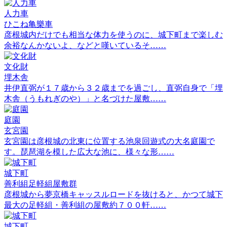
人力車
ひこね亀樂車
彦根城内だけでも相当な体力を使うのに、城下町まで楽しむ
余裕なんかないよ、などと嘆いているそ……
文化財
埋木舎
井伊直弼が１７歳から３２歳までを過ごし、直弼自身で「埋
木舎（うもれぎのや）」と名づけた屋敷……
庭園
玄宮園
玄宮園は彦根城の北東に位置する池泉回遊式の大名庭園で
す。琵琶湖を模した広大な池に、様々な形……
城下町
善利組足軽組屋敷群
彦根城から夢京橋キャッスルロードを抜けると、かつて城下
最大の足軽組・善利組の屋敷約７００軒……
城下町