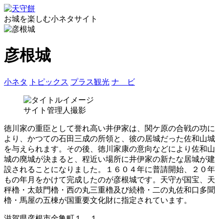
お城を楽しむ小ネタサイト
彦根城
小ネタ
トピックス
プラス観光
ナ ビ
サイト管理人撮影
徳川家の重臣として誉れ高い井伊家は、関ケ原の合戦の功に
より、かつての石田三成の所領と、彼の居城だった佐和山城
を与えられます。その後、徳川家康の意向などにより佐和山
城の廃城が決まると、程近い場所に井伊家の新たな居城が建
設されることになりました。１６０４年に普請開始、２０年
もの年月をかけて完成したのが彦根城です。天守が国宝、天
秤櫓・太鼓門櫓・西の丸三重櫓及び続櫓・二の丸佐和口多聞
櫓・馬屋の五棟が国重要文化財に指定されています。
滋賀県彦根市金亀町１―１