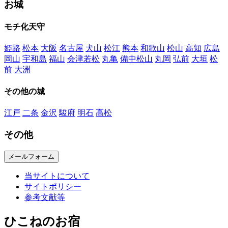
お城
モチ化天守
姫路
松本
大阪
名古屋
犬山
松江
熊本
和歌山
松山
高知
広島
岡山
宇和島
福山
会津若松
丸亀
備中松山
丸岡
弘前
大垣
松
前
大洲
その他の城
江戸
二条
金沢
駿府
明石
高松
その他
メールフォーム
当サイトについて
サイトポリシー
参考文献等
ひこねのお宿