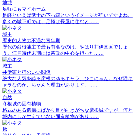
地域
足軽にもマイホーム
足軽といえば武士の下っ端というイメージが強いですよね。
多くの城下町では、足軽は長屋に住むと……
城主
歴史的人物の不遇な青年期
歴代の彦根藩主で最も有名なのは、やはり井伊直弼でしょ
う。江戸時代末期には幕政の中心を担った……
城主
井伊家と猫のいい関係
絶大な人気を誇る彦根のゆるキャラ、ひこにゃん。なぜ猫キ
ャラなのか、ちゃんと理由があります。……
自然
彦根城の固有植物
格式のある遺構にばかり目が向きがちな彦根城ですが、何と
城内にしか生えていない固有植物があり……
櫓