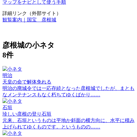
マップをナビとして使う手順
詳細リンク（外部サイト）
観覧案内｜国宝 彦根城
彦根城の小ネタ
8件
明治
天皇の命で解体免れる
明治の廃城令では一応存続となった彦根城でしたが、まとも
なメンテナンスもなく朽ちてゆくばかり……
石垣
珍しい彦根の登り石垣
元来、石垣というものは平地か斜面の横方向に、水平に積み
上げられてゆくものです。というものの……