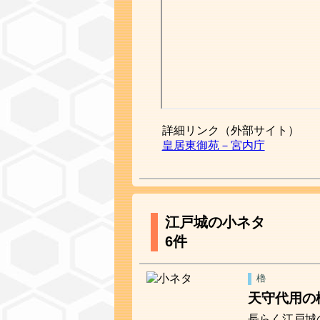
詳細リンク（外部サイト）
皇居東御苑－宮内庁
江戸城の小ネタ
6件
櫓
天守代用の
長らく江戸城