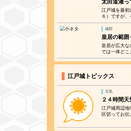
太田道灌っ
江戸城を最初
６）ですが、
城郭
皇居の範囲
皇居が広大な
では一体どこ
江戸城トピックス
天気
２４時間天
江戸城周辺地
区切ってお伝