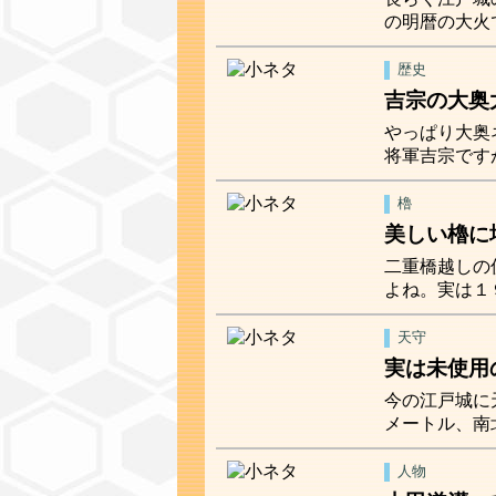
の明暦の大火
歴史
吉宗の大奥
やっぱり大奥
将軍吉宗です
櫓
美しい櫓に
二重橋越しの
よね。実は１
天守
実は未使用
今の江戸城に
メートル、南
人物