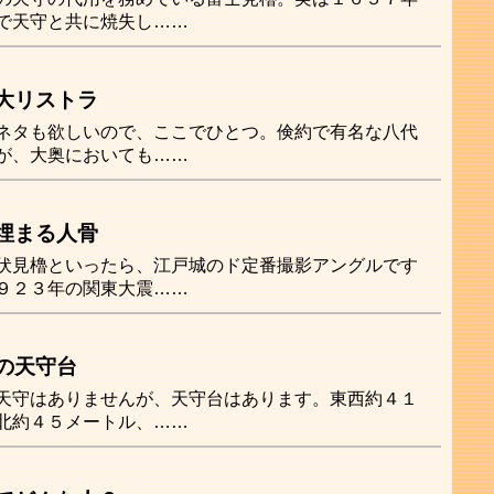
で天守と共に焼失し……
大リストラ
ネタも欲しいので、ここでひとつ。倹約で有名な八代
が、大奥においても……
埋まる人骨
伏見櫓といったら、江戸城のド定番撮影アングルです
９２３年の関東大震……
の天守台
天守はありませんが、天守台はあります。東西約４１
北約４５メートル、……