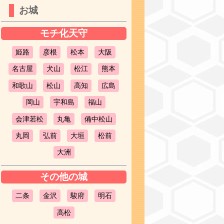
お城
モチ化天守
姫路
彦根
松本
大阪
名古屋
犬山
松江
熊本
和歌山
松山
高知
広島
岡山
宇和島
福山
会津若松
丸亀
備中松山
丸岡
弘前
大垣
松前
大洲
その他の城
二条
金沢
駿府
明石
高松