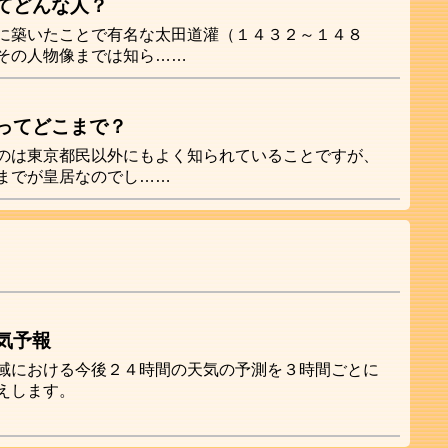
てどんな人？
に築いたことで有名な太田道灌（１４３２～１４８
その人物像までは知ら……
ってどこまで？
のは東京都民以外にもよく知られていることですが、
までが皇居なのでし……
気予報
域における今後２４時間の天気の予測を３時間ごとに
えします。