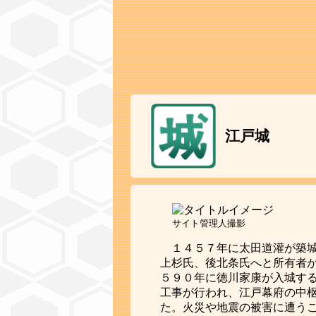
江戸城
サイト管理人撮影
１４５７年に太田道灌が築
上杉氏、後北条氏へと所有者
５９０年に徳川家康が入城す
工事が行われ、江戸幕府の中
た。火災や地震の被害に遭う