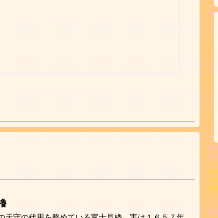
櫓
の天守の代用を務めている富士見櫓。実は１６５７年