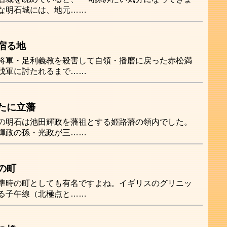
な明石城には、地元……
宿る地
将軍・足利義教を殺害して自領・播磨に戻った赤松満
伐軍に討たれるまで……
たに立藩
の明石は池田輝政を藩祖とする姫路藩の領内でした。
輝政の孫・光政が三……
の町
準時の町としても有名ですよね。イギリスのグリニッ
る子午線（北極点と……