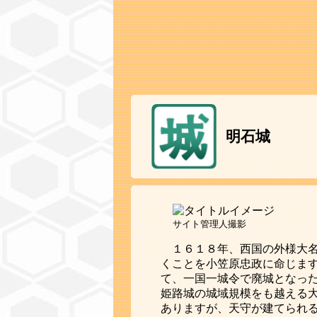
明石城
サイト管理人撮影
１６１８年、西国の外様大
くことを小笠原忠政に命じま
て、一国一城令で廃城となっ
姫路城の城域規模をも越える
ありますが、天守が建てられ