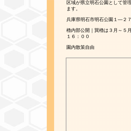
区域が県立明石公園として管
ます。
兵庫県明石市明石公園１―２
櫓内部公開｜巽櫓は３月～５
１６：００
園内散策自由