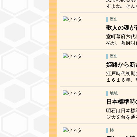
すよね。そん
歴史
歌人の魂が
室町幕府六代
祐が、幕府討
歴史
姫路から新
江戸時代初期
１６１６年、
地域
日本標準時
明石は日本標
ジ天文台を通
櫓