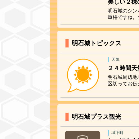
美しい２棟
明石城のシン
重櫓ですね。
明石城トピックス
天気
２４時間天
明石城周辺地
区切ってお伝
明石城プラス観光
城下町