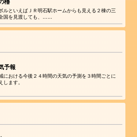
の櫓
ボルといえばＪＲ明石駅ホームからも見える２棟の三
全国を見渡しても、……
気予報
域における今後２４時間の天気の予測を３時間ごとに
えします。