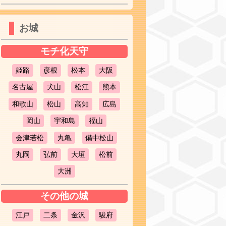
お城
モチ化天守
姫路
彦根
松本
大阪
名古屋
犬山
松江
熊本
和歌山
松山
高知
広島
岡山
宇和島
福山
会津若松
丸亀
備中松山
丸岡
弘前
大垣
松前
大洲
その他の城
江戸
二条
金沢
駿府