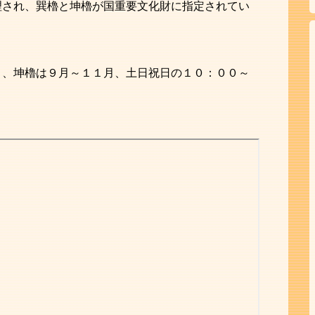
理され、巽櫓と坤櫓が国重要文化財に指定されてい
７
月、坤櫓は９月～１１月、土日祝日の１０：００～