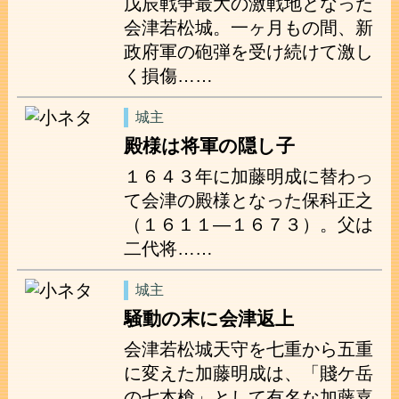
戊辰戦争最大の激戦地となった
会津若松城。一ヶ月もの間、新
政府軍の砲弾を受け続けて激し
く損傷……
城主
殿様は将軍の隠し子
１６４３年に加藤明成に替わっ
て会津の殿様となった保科正之
（１６１１―１６７３）。父は
二代将……
城主
騒動の末に会津返上
会津若松城天守を七重から五重
に変えた加藤明成は、「賤ケ岳
の七本槍」として有名な加藤嘉