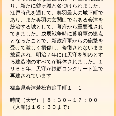
り、新たに鶴ヶ城と名づけられました。
江戸時代を通して、奥羽最大の城下町で
あり、また奥羽の玄関口でもある会津を
統治する城として、幕府から重要視され
てきました。戊辰戦争時に幕府軍の拠点
となったことで、新政府軍からの砲撃を
受けて激しく損傷し、修復されないまま
放置され、明治７年には天守を初めとす
る建造物のすべてが解体されました。１
９６５年、天守が鉄筋コンクリート造で
再建されています。
福島県会津若松市追手町１－１
時間（天守）｜８：３０～１７：００
（入館は１６：３０まで）