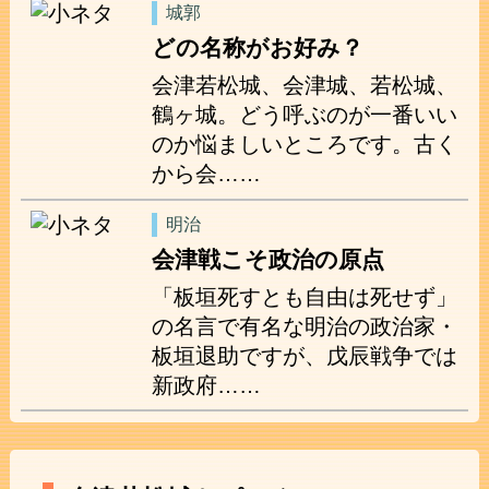
城郭
どの名称がお好み？
会津若松城、会津城、若松城、
鶴ヶ城。どう呼ぶのが一番いい
のか悩ましいところです。古く
から会……
明治
会津戦こそ政治の原点
「板垣死すとも自由は死せず」
の名言で有名な明治の政治家・
板垣退助ですが、戊辰戦争では
新政府……