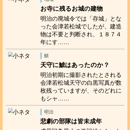
お寺に残るお城の建物
明治の廃城令では「存城」とな
った会津若松城でしたが、建造
物は不要と判断され、１８７４
年にす……
鯱
天守に鯱はあったのか？
明治初期に撮影されたとされる
会津若松城天守の白黒写真が数
枚残っていますが、そのどれに
もシャ……
明治
悲劇の部隊は皆未成年