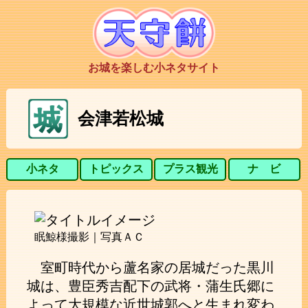
お城を楽しむ小ネタサイト
会津若松城
小ネタ
トピックス
プラス観光
ナ ビ
眠鯨様撮影｜写真ＡＣ
室町時代から蘆名家の居城だった黒川
城は、豊臣秀吉配下の武将・蒲生氏郷に
よって大規模な近世城郭へと生まれ変わ