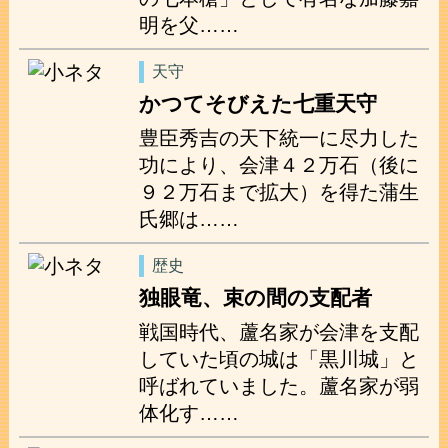
明を父……
天守
かつてそびえた七重天守
豊臣秀吉の天下統一に尽力した
功により、会津４２万石（後に
９２万石まで拡大）を得た蒲生
氏郷は……
歴史
独眼竜、束の間の支配者
戦国時代、蘆名家が会津を支配
していた頃の城は「黒川城」と
呼ばれていました。蘆名家が弱
体化す……