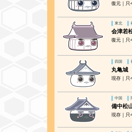
復元｜只
東北
会津若
復元｜只
四国
丸亀城
現存｜只
中国
備中松
現存｜只