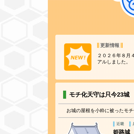
更新情報
２０２６年８月
アルしました。
モチ化天守は只今23城
お城の屋根を小粋に被ったモチ
近畿
姫路城