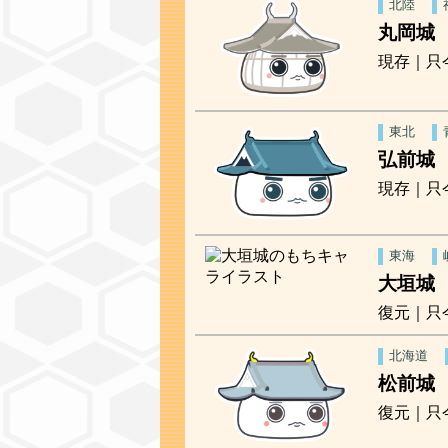
北陸
丸岡城
現存｜只
東北
弘前城
現存｜只
東海
大垣城
復元｜只
北海道
松前城
復元｜只