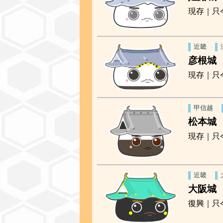
現存｜只
近畿
彦根城
現存｜只
甲信越
松本城
現存｜只
近畿
大阪城
復興｜只