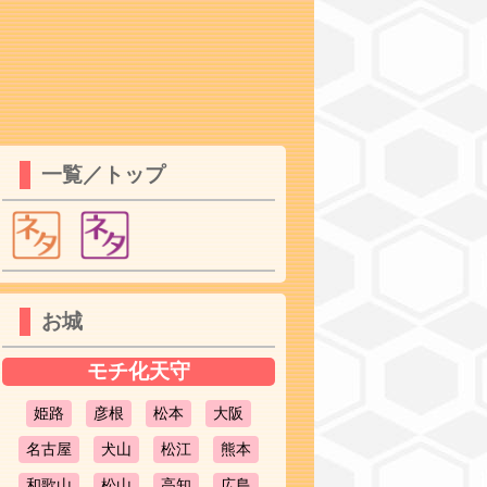
一覧／トップ
お城
モチ化天守
姫路
彦根
松本
大阪
名古屋
犬山
松江
熊本
和歌山
松山
高知
広島