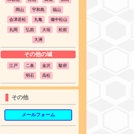
岡山
宇和島
福山
会津若松
丸亀
備中松山
丸岡
弘前
大垣
松前
大洲
その他の城
江戸
二条
金沢
駿府
明石
高松
その他
メールフォーム